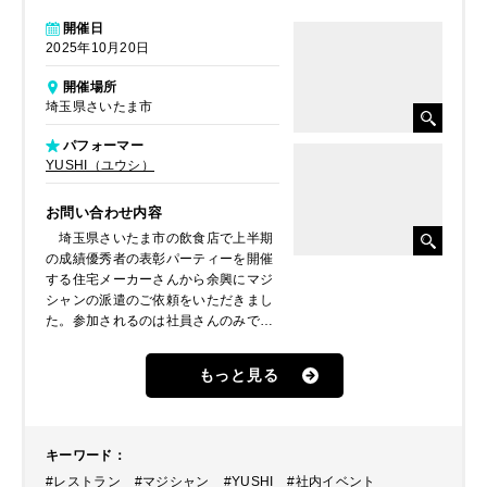
開催日
2025年10月20日
開催場所
埼玉県さいたま市
パフォーマー
YUSHI（ユウシ）
お問い合わせ内容
埼玉県さいたま市の飲食店で上半期
の成績優秀者の表彰パーティーを開催
する住宅メーカーさんから余興にマジ
シャンの派遣のご依頼をいただきまし
た。参加されるのは社員さんのみで、
下半期に向けて決起集会的な役割もあ
るパーティーで景気付けに盛り上げて
もっと見る
ほしいということでした。何名かマジ
シャンをご提案したところ、テレビ番
組などにも何回も取り上げられたこと
もあるマジシャン・YUSHI（ユウシ）
キーワード
：
が選ばれ、派遣することとなりまし
#レストラン
#マジシャン
#YUSHI
#社内イベント
た。