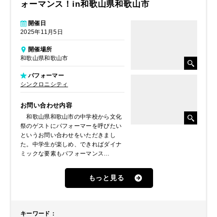
ォーマンス！in和歌山県和歌山市
開催日
2025年11月5日
開催場所
和歌山県和歌山市
パフォーマー
シンクロニシティ
お問い合わせ内容
和歌山県和歌山市の中学校から文化
祭のゲストにパフォーマーを呼びたい
というお問い合わせをいただきまし
た。中学生が楽しめ、できればダイナ
ミックな要素もパフォーマンス
を・・・ということでしたので、関西
を拠点に活動しているコンビジャグラ
もっと見る
ーのシンクロニシティをご紹介しまし
た。ジャグリングの実力も然ることな
がら近年はルービックキューブを使っ
たパフォーマンスも大好評、トーク力
キーワード
：