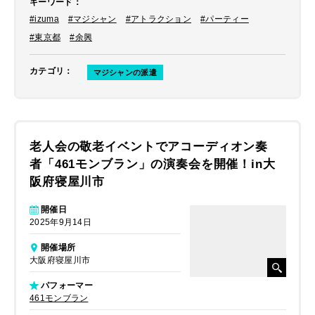
キーワード
：
クの殿堂・ハリウッドのマジックキャ
#izuma
#マジシャン
#アトラクション
#パーティー
ッスルにも出演するなど目覚ましい活
躍をしているマジシャンを手配させて
#東京都
#余興
いただきました。
カテゴリ
：
マジシャンの派遣
老人会の敬老イベントでアコーディオン奏
者「461モンブラン」の演奏会を開催！in大
阪府寝屋川市
開催日
2025年9月14日
開催場所
大阪府寝屋川市
パフォーマー
461モンブラン