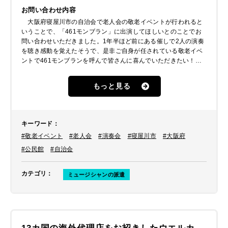
お問い合わせ内容
大阪府寝屋川市の自治会で老人会の敬老イベントが行われると
いうことで、「461モンブラン」に出演してほしいとのことでお
問い合わせいただきました。1年半ほど前にある催しで2人の演奏
を聴き感動を覚えたそうで、是非ご自身が任されている敬老イベ
ントで461モンブランを呼んで皆さんに喜んでいただきたい！と
思われたそうです。
もっと見る
キーワード
：
#敬老イベント
#老人会
#演奏会
#寝屋川市
#大阪府
#公民館
#自治会
カテゴリ
：
ミュージシャンの派遣