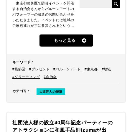
東京都葛飾区で防災イベントを開催
する自治会さんからバルーンアートの
パフォーマーの派遣のお問い合わせを
いただきました。イベントには地域の
ご家族連れが主に参加されるというこ
とで、子ども達へバルーンアートをプ
レゼントしてほしい、グリーティング
もっと見る
のご依頼を頂戴しました。そこで、バ
ルーンアート全国大会でも優秀な成績
を残したこともあるバルーンパフォー
マーつぐみをご紹介。自治会の役員さ
キーワード
：
んから満場一致をいただき、派遣させ
#葛飾区
#プレセント
#バルーンアート
#東京都
#地域
ていただくこととなりました。
#グリーティング
#自治会
カテゴリ
：
大道芸人の派遣
社団法人様の設立40周年記念パーティーの
アトラクションに和風手品師izumaが出