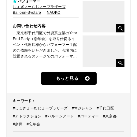
パフォーマー
しょぎょーむじょーブラザーズ
Balloon-Syotaro
NAOKO
お問い合わせ内容
東京都千代田区で外資系企業のYear
End Party（忘年会）を取り仕切るイ
ベント代理店様からパフォーマー手配
のご依頼をいただきました。会場内に
設置されるステージでのパフォーマン
スショーと同じく会場内に設置される
キッズスペース付近でバルーンアート
やマジックで来場者を楽しませてくれ
もっと見る
るパフォーマーをご希望されました。
主催者側の希望などをヒアリングする
中で数組のパフォーマーをご提案した
結果、ステージパフォーマンスにはし
キーワード
：
ょぎょーむじょーブラザーズを、キッ
#しょぎょーむじょーブラザーズ
#マジシャン
#千代田区
ズスペースにはBalloon-Syotaro、
NAOKOをキャスティングさせていた
#アトラクション
#バルーンアート
#パーティー
#東京都
だきました。
#余興
#忘年会