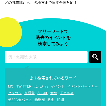
どの都市部から、各地方まで日本全国対応！
フリーワードで
過去のイベントを
検索してみよう
よく検索されているワード
MC
TWITTER
ふわふわ
イベント
イベントパートナー
クラウン
交通費
占い師
女性
子ども会
子ども会パック
幼稚園
料金
時間