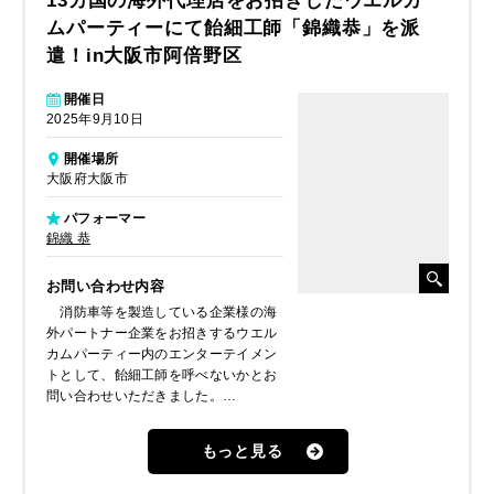
13カ国の海外代理店をお招きしたウエルカ
ムパーティーにて飴細工師「錦織恭」を派
遣！in大阪市阿倍野区
開催日
2025年9月10日
開催場所
大阪府大阪市
パフォーマー
錦織 恭
お問い合わせ内容
消防車等を製造している企業様の海
外パートナー企業をお招きするウエル
カムパーティー内のエンターテイメン
トとして、飴細工師を呼べないかとお
問い合わせいただきました。
海外のお客様が多いのである程度英
語対応できることを希望されておりま
もっと見る
したが、残念ながら英語対応可能な飴
細工師のスケジュールが全て埋まって