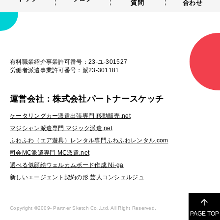
質問
合わせ
有料職業紹介事業許可番号：23-ユ-301527
労働者派遣事業許可番号：派23-301181
運営会社：株式会社パートナースケッチ
ケータリングカー派遣出張専門 移動販売.net
マジシャン派遣専門 マジック派遣.net
ふわふわ（エア遊具）レンタル専門ふわふわレンタル.com
司会MC派遣専門 MC派遣.net
選べる似顔絵ウェルカムボード作成 Ni-ga
新しいエージェント契約の形 芸人コンシェルジュ
Copyright ©2009-
Partner Sketch Co.,Ltd. All Right Reserved.
PAGE TOP