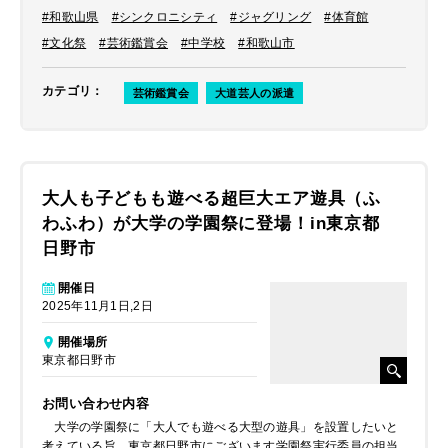
も抜群ということで推薦させていただ
#和歌山県
#シンクロニシティ
#ジャグリング
#体育館
きました。
#文化祭
#芸術鑑賞会
#中学校
#和歌山市
カテゴリ
：
芸術鑑賞会
大道芸人の派遣
大人も子どもも遊べる超巨大エア遊具（ふ
わふわ）が大学の学園祭に登場！in東京都
日野市
開催日
2025年11月1日,2日
開催場所
東京都日野市
お問い合わせ内容
大学の学園祭に「大人でも遊べる大型の遊具」を設置したいと
考えている旨、東京都日野市にございます学園祭実行委員の担当