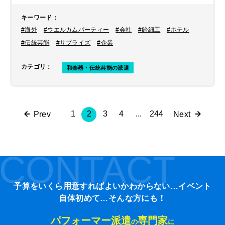
おりましたので、メニュー表などご用
意し、希望の飴細工を指差しして頂く
キーワード
：
などして可能な限り英語の会話をしな
#海外
#ウエルカムパーティー
#会社
#飴細工
#ホテル
いで対応させていただくことでご理解
いただきました。
#伝統芸能
#サプライズ
#企業
カテゴリ
：
和楽器・伝統芸能の派遣
1
2
3
4
...
244
Prev
Next
CONTACT
予算をいくら用意すればよいかわからない…イベント
自体初めて…そんな方にも！
パフォーマー派遣
専門家
の
に