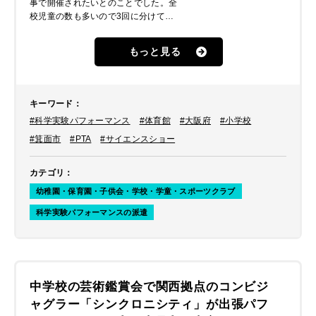
事で開催されたいとのことでした。全
校児童の数も多いので3回に分けて実
施されたいとのご要望でした。そこ
で、小学校での公演経験も多いキビー
もっと見る
トをご紹介。堅苦しさもなく楽しく学
べるパフォーマンスということで小学
校やPTA側にも快諾いただけ、お伺い
することとなりました。
キーワード
：
#科学実験パフォーマンス
#体育館
#大阪府
#小学校
#箕面市
#PTA
#サイエンスショー
カテゴリ
：
幼稚園・保育園・子供会・学校・学童・スポーツクラブ
科学実験パフォーマンスの派遣
中学校の芸術鑑賞会で関西拠点のコンビジ
ャグラー「シンクロニシティ」が出張パフ