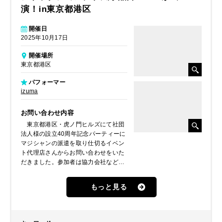
演！in東京都港区
開催日
2025年10月17日
開催場所
東京都港区
パフォーマー
izuma
お問い合わせ内容
東京都港区・虎ノ門ヒルズにて社団
法人様の設立40周年記念パーティーに
マジシャンの派遣を取り仕切るイベン
ト代理店さんからお問い合わせをいた
だきました。参加者は協力会社など全
国各地からお越しになるそうで、見応
えもあって華やかさもあるマジックシ
もっと見る
ョーをご覧になりたいとのことでし
た。そこで、ご提案したのが和風手品
師・izuma（イズマ）。全国放送もさ
れたマジシャンの大会で優勝、マジッ