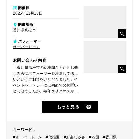
開催日
2025年12月18日
開催場所
香川県高松市
パフォーマー
オーバートーン
お問い合わせ内容
香川県高松市の幼稚園さんからお楽
しみ会にパフォーマーを派遣してほし
いというご相談をいただきました。イ
ベントパートナーには初めてのお問い
合わせでしたが、毎年クリスマスが近
いこの時期に外部からパフォーマーを
呼んで園児達に楽しんでいただいてい
もっと見る
るそうです。ホームページをご覧いた
だき、音楽大好きなクラウン、“カノ
ン”と“潤”によるコンビ「オーバートー
ン」が気になったということでご手配
キーワード
：
しました。
#オーバートーン
#幼稚園
#お楽しみ会
#四国
#香川県