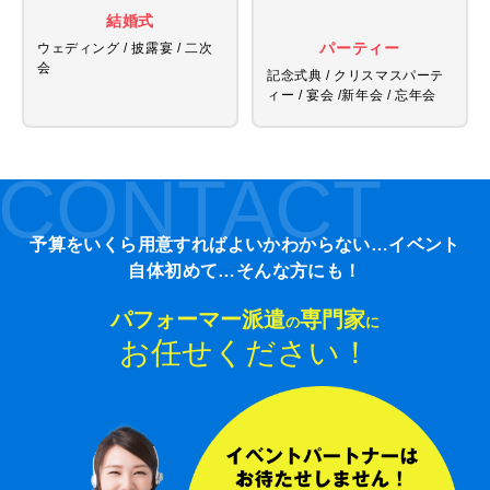
結婚式
パーティー
ウェディング / 披露宴 / 二次
会
記念式典 / クリスマスパーテ
ィー / 宴会 /
新年会 / 忘年会
CONTACT
予算をいくら用意すればよいかわからない…イベント
自体初めて…そんな方にも！
パフォーマー派遣
専門家
の
に
お任せください！