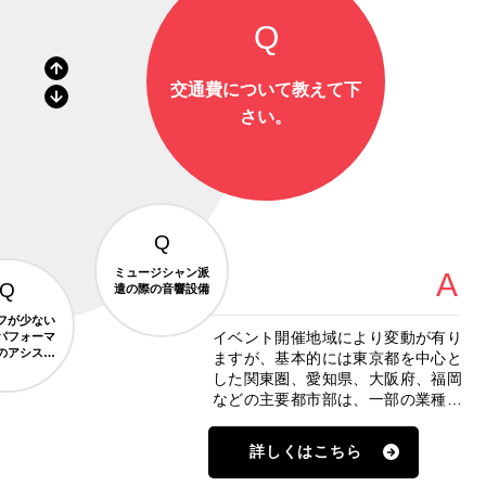
交通費について教えて下
さい。
ミュージシャン派
遣の際の音響設備
フが少ない
イベント開催地域により変動が有り
パフォーマ
のアシスト
ますが、基本的には東京都を中心と
ないかもし
した関東圏、愛知県、大阪府、福岡
ません。
などの主要都市部は、一部の業種お
よび地域を除き、交通費一律3,000
円（税別）となります。
詳しくはこちら