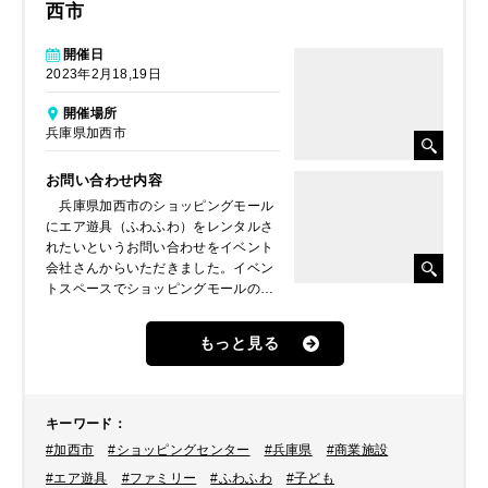
西市
開催日
2023年2月18,19日
開催場所
兵庫県加西市
お問い合わせ内容
兵庫県加西市のショッピングモール
にエア遊具（ふわふわ）をレンタルさ
れたいというお問い合わせをイベント
会社さんからいただきました。イベン
トスペースでショッピングモールのア
プリの周知も兼ねた縁日イベントで利
用、スーパーボールすくいや射的など
もっと見る
と一緒に子ども達に楽しんでもらいた
いとのことでした。
キーワード
：
#加西市
#ショッピングセンター
#兵庫県
#商業施設
#エア遊具
#ファミリー
#ふわふわ
#子ども