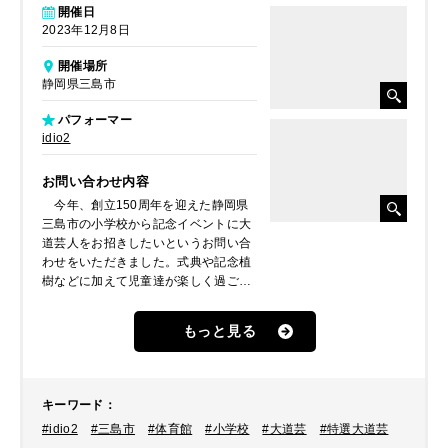
開催日
2023年12月8日
開催場所
静岡県三島市
パフォーマー
idio2
お問い合わせ内容
今年、創立150周年を迎えた静岡県
三島市の小学校から記念イベントに大
道芸人をお招きしたいというお問い合
わせをいただきました。式典や記念植
樹などに加えて児童達が楽しく過ごせ
る時間を作りたいというPTAの企画と
のことでした。そこで、国内でもトッ
もっと見る
プクラスの大道芸人を数組ご紹介しま
した。その中からスタイリッシュなマ
ジシャンとユーモラスなジャグラーの
2人組「idio2（イディオッツ）」が選
キーワード
：
ばれ、派遣させていただく運びとなり
#idio2
#三島市
#体育館
#小学校
#大道芸
#特選大道芸
ました。