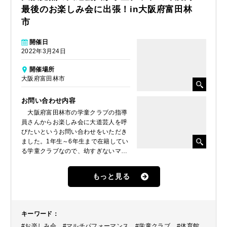
最後のお楽しみ会に出張！in大阪府富田林
市
開催日
2022年3月24日
開催場所
大阪府富田林市
お問い合わせ内容
大阪府富田林市の学童クラブの指導
員さんからお楽しみ会に大道芸人を呼
びたいというお問い合わせをいただき
ました。1年生～6年生まで在籍してい
る学童クラブなので、幼すぎないマジ
ックや色々なパフォーマンスをご希望
されました。今年度は遠足など学童ク
もっと見る
ラブの行事もほとんどが中止になって
しまったということで、最後に楽しい
思い出を残してあげたいとおっしゃっ
ていました。
キーワード
：
#お楽しみ会
#マルチパフォーマンス
#学童クラブ
#体育館