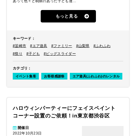
あって色々と制限のあった子ども達に
思いっきり遊んでもらえる場として大
きなエア遊具（ふわふわ）を設置して
もっと見る
楽しんでもらいたいとのことでした。
キーワード
：
#韮崎市
#エア遊具
#ファミリー
#山梨県
#ふわふわ
#祭り
#子ども
#ビッグスライダー
カテゴリ
：
イベント集客
お客様感謝祭
エア遊具(ふわふわ)のレンタル
ハロウィンパーティーにフェイスペイント
コーナー設置のご依頼！in東京都渋谷区
開催日
2022年10月23日