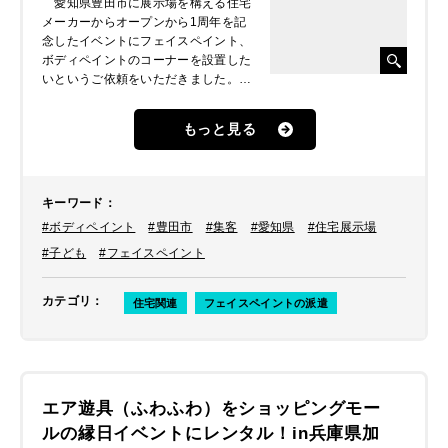
愛知県豊田市に展示場を構える住宅
メーカーからオープンから1周年を記
念したイベントにフェイスペイント、
ボディペイントのコーナーを設置した
いというご依頼をいただきました。お
子様連れのご家族はもちろん、大人の
方に気軽にフェイスペイントを楽しん
もっと見る
でもらえるイベントにされたいとのこ
とでした。
キーワード
：
#ボディペイント
#豊田市
#集客
#愛知県
#住宅展示場
#子ども
#フェイスペイント
カテゴリ
：
住宅関連
フェイスペイントの派遣
エア遊具（ふわふわ）をショッピングモー
ルの縁日イベントにレンタル！in兵庫県加