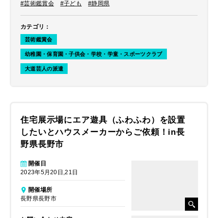
#芸術鑑賞会
#子ども
#静岡県
カテゴリ
：
芸術鑑賞会
幼稚園・保育園・子供会・学校・学童・スポーツクラブ
大道芸人の派遣
住宅展示場にエア遊具（ふわふわ）を設置
したいとハウスメーカーからご依頼！in長
野県長野市
開催日
2023年5月20日,21日
開催場所
長野県長野市