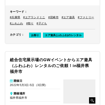
ンツの目玉にされたいとのことでし
た。
キーワード
：
#兵庫県
#エアランドミニ
#尼崎市
#エア遊具
#ファミリー
#ふわふわ
#祭り
#子ども
カテゴリ
：
お祭り
エア遊具(ふわふわ)のレンタル
総合住宅展示場のGWイベントからエア遊具
（ふわふわ）レンタルのご依頼！in福井県
福井市
開催日
2022年5月3日-5日（3日間）
開催場所
福井県福井市