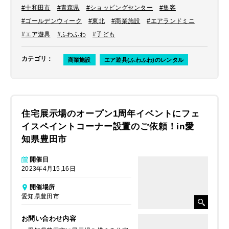
せをしてくださいました。
#十和田市
#青森県
#ショッピングセンター
#集客
#ゴールデンウィーク
#東北
#商業施設
#エアランドミニ
#エア遊具
#ふわふわ
#子ども
カテゴリ
：
商業施設
エア遊具(ふわふわ)のレンタル
住宅展示場のオープン1周年イベントにフェ
イスペイントコーナー設置のご依頼！in愛
知県豊田市
開催日
2023年4月15,16日
開催場所
愛知県豊田市
お問い合わせ内容