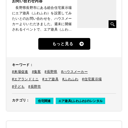
お問い合わせ内容
長野県長野市にある総合住宅展示場
にエア遊具（ふわふわ）を設置してみ
たいとのお問い合わせを、ハウスメー
カーよりいただきました。週末に開催
されるイベントで、エア遊具（ふわふ
わ）の設置は初めての試みとして、ご
家族連れの来場促進に繋げたいとのこ
もっと見る
とでした。
キーワード
：
#来場促進
#集客
#長野県
#ハウスメーカー
#エアランドミニ
#エア遊具
#ふわふわ
#住宅展示場
#子ども
#長野市
カテゴリ
：
住宅関連
エア遊具(ふわふわ)のレンタル