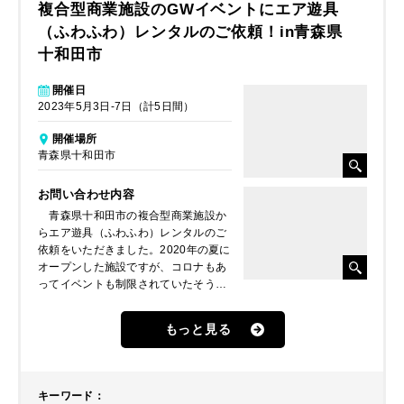
複合型商業施設のGWイベントにエア遊具
（ふわふわ）レンタルのご依頼！in青森県
十和田市
開催日
2023年5月3日-7日（計5日間）
開催場所
青森県十和田市
お問い合わせ内容
青森県十和田市の複合型商業施設か
らエア遊具（ふわふわ）レンタルのご
依頼をいただきました。2020年の夏に
オープンした施設ですが、コロナもあ
ってイベントも制限されていたそうで
す。しかし、コロナも落ち着いた今回
のゴールデンウィークではこれまでの
もっと見る
イベントで使ったことのなかったエア
遊具（ふわふわ）を設置して子ども達
に楽しんでもらおうということで企
画、イベントパートナーにお問い合わ
キーワード
：