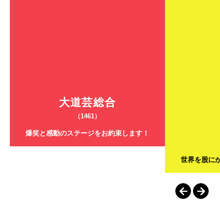
大道芸総合
（1461）
爆笑と感動のステージをお約束します！
世界を股に