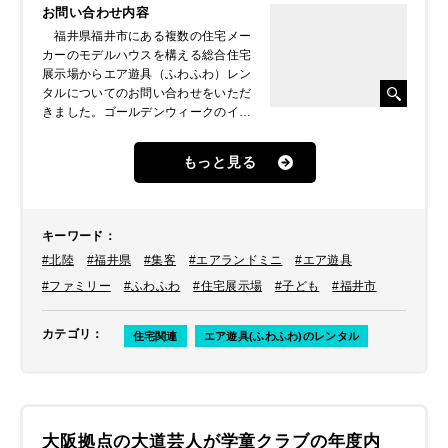
お問い合わせ内容
福井県福井市にある複数の住宅メー
カーのモデルハウスを構える総合住宅
展示場からエア遊具（ふわふわ）レン
タルについてのお問い合わせをいただ
きました。ゴールデンウィークのイベ
ントの一つとしてエア遊具（ふわふ
わ）をご家族連れの来場促進に活用さ
もっと見る
れたいとのことでした。
キーワード
：
#北陸
#福井県
#集客
#エアランドミニ
#エア遊具
#ファミリー
#ふわふわ
#住宅展示場
#子ども
#福井市
カテゴリ
：
住宅関連
エア遊具(ふわふわ)のレンタル
大阪拠点の大道芸人が学童クラブの年度内