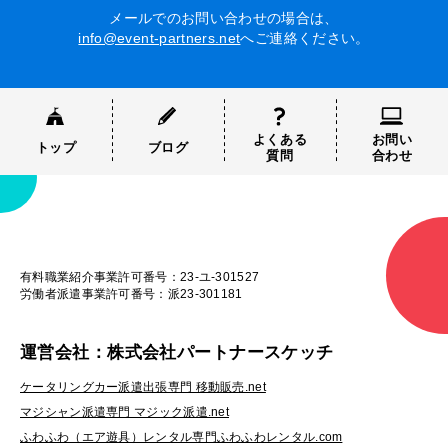
メールでのお問い合わせの場合は、
info@event-partners.net
へご連絡ください。
よくある
お問い
トップ
ブログ
質問
合わせ
有料職業紹介事業許可番号：23-ユ-301527
労働者派遣事業許可番号：派23-301181
運営会社：株式会社パートナースケッチ
ケータリングカー派遣出張専門 移動販売.net
マジシャン派遣専門 マジック派遣.net
ふわふわ（エア遊具）レンタル専門ふわふわレンタル.com