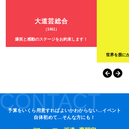
大道芸総合
（1461）
爆笑と感動のステージをお約束します！
世界を股に
CONTACT
予算をいくら用意すればよいかわからない…イベント
自体初めて…そんな方にも！