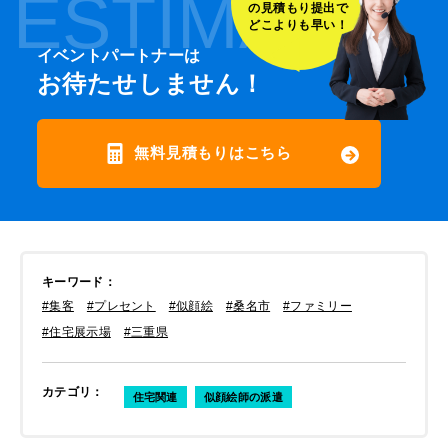
ESTIMATE
の見積もり提出で
どこよりも早い！
イベントパートナーは
お待たせしません！
無料見積もりはこちら
キーワード
：
#集客
#プレセント
#似顔絵
#桑名市
#ファミリー
#住宅展示場
#三重県
カテゴリ
：
住宅関連
似顔絵師の派遣