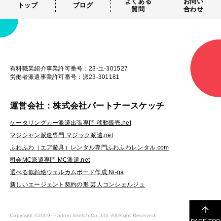
よくある
お問い
トップ
ブログ
質問
合わせ
有料職業紹介事業許可番号：23-ユ-301527
労働者派遣事業許可番号：派23-301181
運営会社：株式会社パートナースケッチ
ケータリングカー派遣出張専門 移動販売.net
マジシャン派遣専門 マジック派遣.net
ふわふわ（エア遊具）レンタル専門ふわふわレンタル.com
司会MC派遣専門 MC派遣.net
選べる似顔絵ウェルカムボード作成 Ni-ga
新しいエージェント契約の形 芸人コンシェルジュ
Copyright ©2009-
Partner Sketch Co.,Ltd. All Right Reserved.