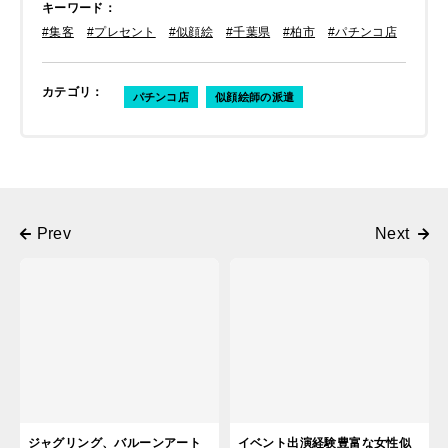
キーワード
：
#集客
#プレセント
#似顔絵
#千葉県
#柏市
#パチンコ店
カテゴリ
：
パチンコ店
似顔絵師の派遣
ジャグリング、バルーンアート
イベント出演経験豊富な女性似