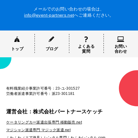
メールでのお問い合わせの場合は、
info@event-partners.net
へご連絡ください。
よくある
お問い
トップ
ブログ
質問
合わせ
有料職業紹介事業許可番号：23-ユ-301527
労働者派遣事業許可番号：派23-301181
運営会社：株式会社パートナースケッチ
ケータリングカー派遣出張専門 移動販売.net
マジシャン派遣専門 マジック派遣.net
ふわふわ（エア遊具）レンタル専門ふわふわレンタル.com