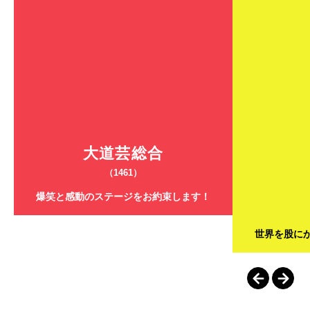
大道芸総合
（1461）
爆笑と感動のステージをお約束します！
世界を股に