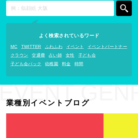
よく検索されているワード
MC
TWITTER
ふわふわ
イベント
イベントパートナー
クラウン
交通費
占い師
女性
子ども会
子ども会パック
幼稚園
料金
時間
EVENT GEN
業種別イベントブログ