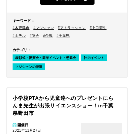
せならハイレベルなマジックを楽しみ
たいということで、「世界の果てまで
イッテQ！」などテレビ番組にも多数
出演しているマジシャン・上口龍生を
キーワード
：
ご紹介しました。
#木更津市
#マジシャン
#アトラクション
#上口龍生
#ホテル
#宴会
#余興
#千葉県
カテゴリ
：
表彰式・祝賀会・周年イベント・懇親会
社内イベント
マジシャンの派遣
小学校PTAから児童達へのプレゼントにら
んま先生が出張サイエンスショー！in千葉
県野田市
開催日
2021年11月27日