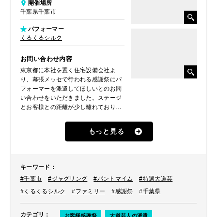
開催場所
千葉県千葉市
パフォーマー
くるくるシルク
お問い合わせ内容
東京都に本社を置く住宅設備会社よ
り、幕張メッセで行われる感謝祭にパ
フォーマーを派遣してほしいとのお問
い合わせをいただきました。ステージ
とお客様との距離が少し離れており、
パントマイムやジャグリングなど目立
つパフォーマンスをご希望とのことで
もっと見る
したので、
くるくるシルク
をご提案
したところ、気に入っていただき派遣
しました。
キーワード
：
#千葉市
#ジャグリング
#パントマイム
#特選大道芸
#くるくるシルク
#ファミリー
#感謝祭
#千葉県
カテゴリ
：
お客様感謝祭
大道芸人の派遣