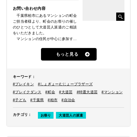
お問い合わせ内容
千葉県柏市にあるマンションの町会
ご担当者様より、町会のお祭りの催し
のひとつとして大道芸人派遣のご相談
をいただきました。
マンションの住民が中心に参加する
ため大人だけでなくお子様も多く、視
覚的に楽しめる動きのあるパフォーマ
もっと見る
ンスをご希望されていました。そのよ
うなご希望を鑑みて、迫力あるパフォ
ーマンスで子供にも大人にも大人気の
「しょぎょーむじょーブラザーズ」を
キーワード
：
ご提案し、派遣させていただくことに
#ブレイキン
#しょぎょーむじょーブラザーズ
なりました。
#ブレイクダンス
#町会
#大道芸
#特選大道芸
#マンション
#子ども
#千葉県
#柏市
#自治会
カテゴリ
：
お祭り
大道芸人の派遣