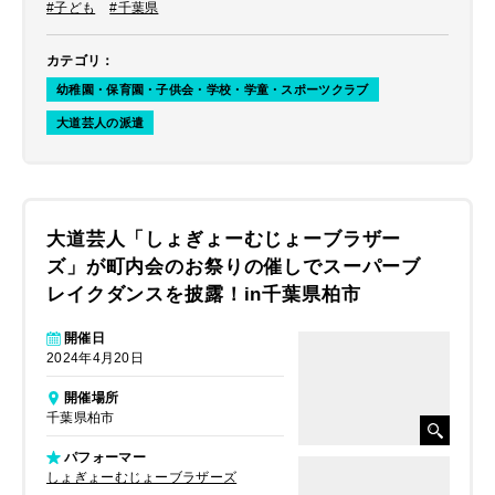
伺いすることとなりました。
#子ども
#千葉県
カテゴリ
：
幼稚園・保育園・子供会・学校・学童・スポーツクラブ
大道芸人の派遣
大道芸人「しょぎょーむじょーブラザー
ズ」が町内会のお祭りの催しでスーパーブ
レイクダンスを披露！in千葉県柏市
開催日
2024年4月20日
開催場所
千葉県柏市
パフォーマー
しょぎょーむじょーブラザーズ