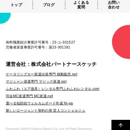
よくある
お問い
トップ
ブログ
質問
合わせ
有料職業紹介事業許可番号：23-ユ-301527
労働者派遣事業許可番号：派23-301181
運営会社：株式会社パートナースケッチ
ケータリングカー派遣出張専門 移動販売.net
マジシャン派遣専門 マジック派遣.net
ふわふわ（エア遊具）レンタル専門ふわふわレンタル.com
司会MC派遣専門 MC派遣.net
選べる似顔絵ウェルカムボード作成 Ni-ga
新しいエージェント契約の形 芸人コンシェルジュ
Copyright ©2009-
Partner Sketch Co.,Ltd. All Right Reserved.