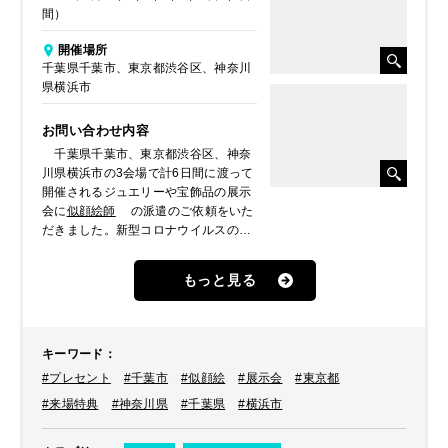
間）
開催場所
千葉県千葉市、東京都渋谷区、神奈川
県横浜市
お問い合わせ内容
千葉県千葉市、東京都渋谷区、神奈
川県横浜市の3会場で計6日間に渡って
開催されるジュエリーや宝飾品の展示
会に
似顔絵師
の派遣のご依頼をいた
だきました。新型コロナウイルスの影
響で色々と制限がある中にも関わら
ず、ご来場くださるお客様へのプレゼ
もっと見る
ントとして描いて欲しいとのことでし
た。
キーワード
：
#プレセント
#千葉市
#似顔絵
#展示会
#東京都
#来場特典
#神奈川県
#千葉県
#横浜市