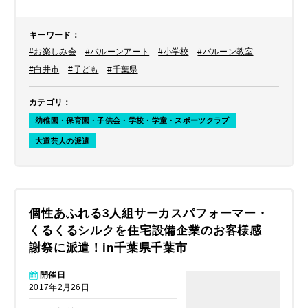
キーワード
：
#お楽しみ会
#バルーンアート
#小学校
#バルーン教室
#白井市
#子ども
#千葉県
カテゴリ
：
幼稚園・保育園・子供会・学校・学童・スポーツクラブ
大道芸人の派遣
個性あふれる3人組サーカスパフォーマー・
くるくるシルクを住宅設備企業のお客様感
謝祭に派遣！in千葉県千葉市
開催日
2017年2月26日