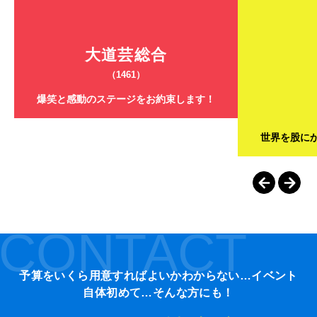
大道芸総合
（1461）
爆笑と感動のステージをお約束します！
世界を股に
CONTACT
予算をいくら用意すればよいかわからない…イベント
自体初めて…そんな方にも！