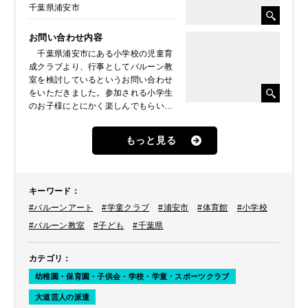
千葉県浦安市
お問い合わせ内容
千葉県浦安市にある小学校の児童育
成クラブより、行事としてバルーン教
室を検討しているというお問い合わせ
をいただきました。参加される小学生
のお子様にとにかく楽しんでもらいた
いということで、最終的にバルーンシ
ョーとバルーン教室のご依頼をいただ
もっと見る
きました。
キーワード
：
#バルーンアート
#学童クラブ
#浦安市
#体育館
#小学校
#バルーン教室
#子ども
#千葉県
カテゴリ
：
幼稚園・保育園・子供会・学校・学童・スポーツクラブ
大道芸人の派遣