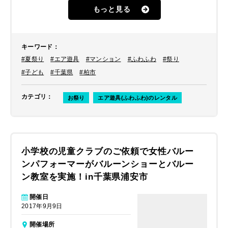
ですが、マンネリ化してきたため新し
もっと見る
いものを取り入れたいと思い探してい
たところ、エア遊具（ふわふわ）を見
つけられたとのことでした。
キーワード
：
#夏祭り
#エア遊具
#マンション
#ふわふわ
#祭り
#子ども
#千葉県
#柏市
カテゴリ
：
お祭り
エア遊具(ふわふわ)のレンタル
小学校の児童クラブのご依頼で女性バルー
ンパフォーマーがバルーンショーとバルー
ン教室を実施！in千葉県浦安市
開催日
2017年9月9日
開催場所