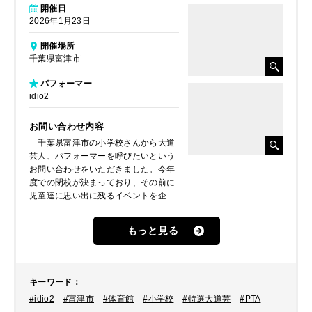
開催日
2026年1月23日
開催場所
千葉県富津市
パフォーマー
idio2
お問い合わせ内容
千葉県富津市の小学校さんから大道
芸人、パフォーマーを呼びたいという
お問い合わせをいただきました。今年
度での閉校が決まっており、その前に
児童達に思い出に残るイベントを企画
しようということで問い合わせをされ
たとのことでした。そこで、ご予算や
もっと見る
小学生向けにおすすめの数組の大道芸
人、パフォーマーをご提案させていた
だきました。PTAなどの協議の結果、
バカバカしくもカッコイイ新しいスタ
キーワード
：
イルのコメディショーで人気を博す2
#idio2
#富津市
#体育館
#小学校
#特選大道芸
#PTA
人組・「idio2（イディオッツ）」がお