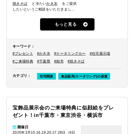
焼きそば
と冷たい
かき氷
をご提供
したいというご相談をいただきまし
た。過去にもご依頼をいただいたこと
がある住宅メーカーさんで、前回のス
もっと見る
タッフの対応など含め再度オファーし
てくださいました。
キーワード
：
#プレセント
#かき氷
#ケータリングカー
#住宅展示場
#ご来場特典
#千葉県
#柏市
#焼きそば
カテゴリ
：
住宅関連
食品販売(ケータリング)の派遣
宝飾品展示会のご来場特典に似顔絵をプレ
ゼント！in千葉市・東京渋谷・横浜市
開催日
2020年3月15,16,19,20,27,28日（6日