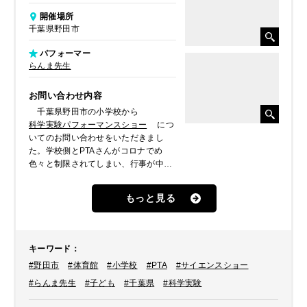
開催場所
千葉県野田市
パフォーマー
らんま先生
お問い合わせ内容
千葉県野田市の小学校から
科学実験パフォーマンスショー
につ
いてのお問い合わせをいただきまし
た。学校側とPTAさんがコロナでめ
色々と制限されてしまい、行事が中
止・縮小が相次いでしまった児童達へ
のプレゼントとしてのご依頼でした。
もっと見る
そこで、世界も認める科学実験パフォ
ーマー・
らんま先生
をご提案、派遣
させていただくことになりました。
キーワード
：
#野田市
#体育館
#小学校
#PTA
#サイエンスショー
#らんま先生
#子ども
#千葉県
#科学実験