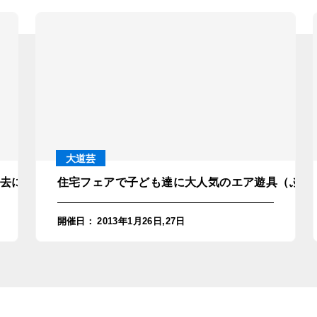
大道芸
去にも出張経験のある女性占い師を再度派遣！in和歌山・新
住宅フェアで子ども達に大人気のエア遊具（ふわ
開催日
：
2013年1月26日,27日