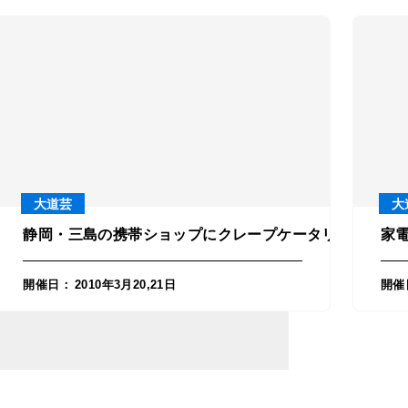
大道芸
大
宮市
ふわ）の設置のご依頼！in神奈川・横須賀市
静岡・三島の携帯ショップにクレープケータリングカー
家
開催日
：
2010年3月20,21日
開催