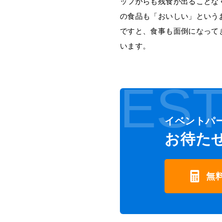
ッフからも残食が出ることな
の食品も「おいしい」という
ですと、食事も面倒になって
います。
EST
イベントパ
お待た
無