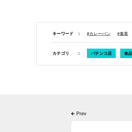
キーワード
：
#カレーパン
#集客
カテゴリ
：
パチンコ店
食品