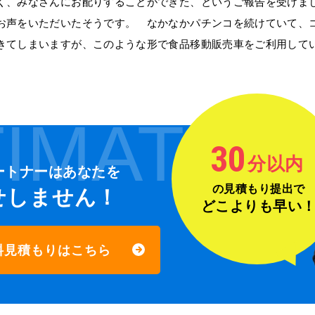
く、みなさんにお配りすることができた、というご報告を受けま
お声をいただいたそうです。 なかなかパチンコを続けていて、
きてしまいますが、このような形で食品移動販売車をご利用して
IMATE
30
分以内
ートナーは
あなたを
の見積もり提出で
せしません！
どこよりも早い
料見積もりはこちら