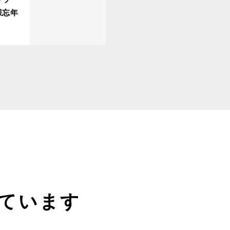
様忘年
ています