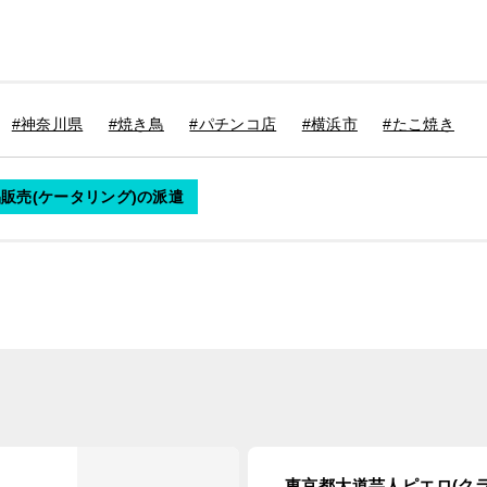
#神奈川県
#焼き鳥
#パチンコ店
#横浜市
#たこ焼き
販売(ケータリング)の派遣
東京都大道芸人ピエロ(ク