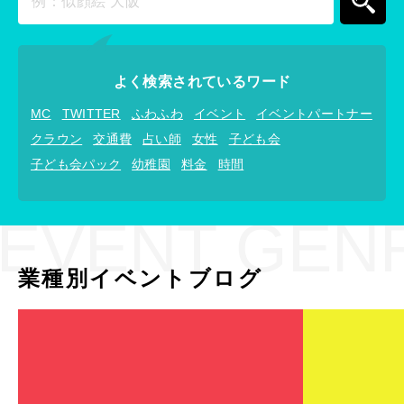
よく検索されているワード
MC
TWITTER
ふわふわ
イベント
イベントパートナー
クラウン
交通費
占い師
女性
子ども会
子ども会パック
幼稚園
料金
時間
EVENT GEN
業種別イベントブログ