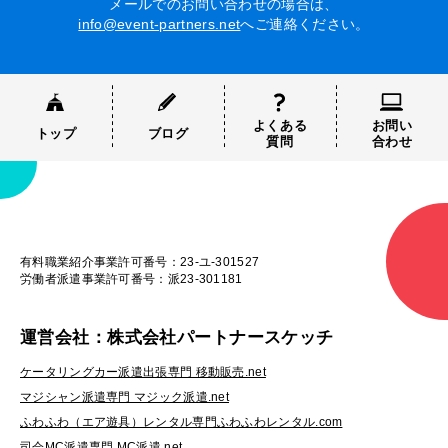
メールでのお問い合わせの場合は、
info@event-partners.net
へご連絡ください。
よくある
お問い
トップ
ブログ
質問
合わせ
有料職業紹介事業許可番号：23-ユ-301527
労働者派遣事業許可番号：派23-301181
運営会社：株式会社パートナースケッチ
ケータリングカー派遣出張専門 移動販売.net
マジシャン派遣専門 マジック派遣.net
ふわふわ（エア遊具）レンタル専門ふわふわレンタル.com
司会MC派遣専門 MC派遣.net