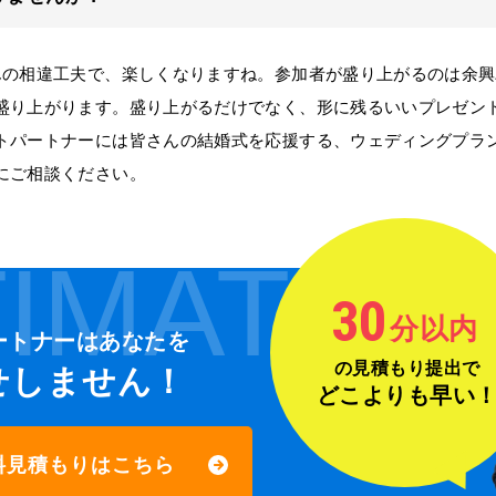
の相違工夫で、楽しくなりますね。参加者が盛り上がるのは余興
盛り上がります。盛り上がるだけでなく、形に残るいいプレゼン
トパートナーには皆さんの結婚式を応援する、ウェディングプラ
にご相談ください。
IMATE
30
分以内
ートナーは
あなたを
の見積もり提出で
せしません！
どこよりも早い
料見積もりはこちら