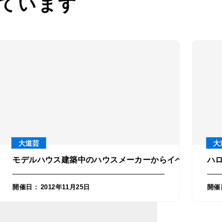
ています
大道芸
大
ウン）を派遣！in大分県玖珠郡玖珠町
モデルハウス建築中のハウスメーカーからイベントに似顔
ハ
開催日
：
2012年11月25日
開催