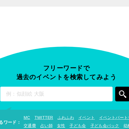
フリーワードで
過去のイベントを
検索してみよう
MC
TWITTER
ふわふわ
イベント
イベントパート
るワード
：
交通費
占い師
女性
子ども会
子ども会パック
幼