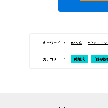
キーワード
：
#2次会
#ウェディン
カテゴリ
：
結婚式
似顔絵