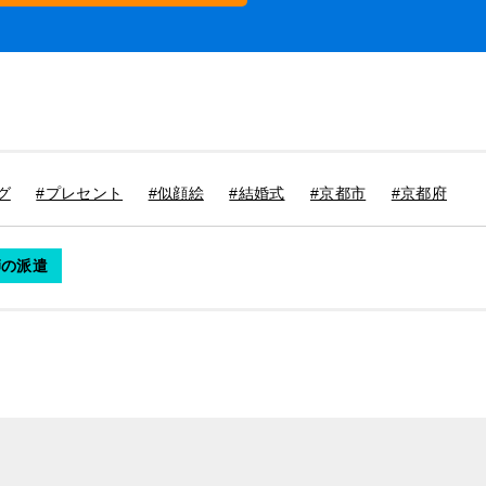
グ
#プレセント
#似顔絵
#結婚式
#京都市
#京都府
師の派遣