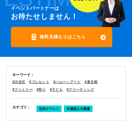
イベントパートナーは
お待たせしません！
無料見積もりはこちら
キーワード
：
#渋谷区
#プレセント
#バルーンアート
#東京都
#ファミリー
#祭り
#子ども
#グリーティング
カテゴリ
：
社内イベント
大道芸人の派遣