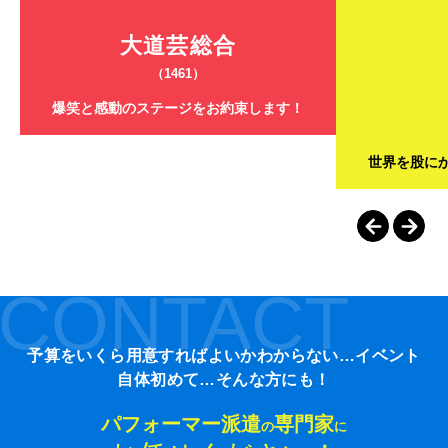
大道芸総合
（1461）
爆笑と感動のステージをお約束します！
世界を股に
CONTACT
予算をいくら用意すればよいかわからない…イベント
自体初めて…そんな方にも！
パフォーマー派遣
専門家
の
に