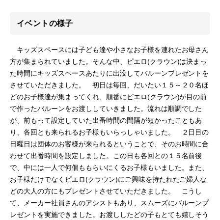
イベントの様子
キッズスペースには子ども達や小さなお子様を連れたお母さん
方が集まられていました。そんな中、ピエロ(クラウン)は決まっ
た時間にキッズスペースあたりに出没してバルーンプレゼントを
させていただきました。 初日は毎回、だいたい１５～２０名ほ
どのお子様達が集まってくれ、順番にピエロ(クラウン)が目の前
で作ったバルーンをお渡ししていきました。流れは順調でした
が、前もって設定していた出番時間の間隔が短かったこともあ
り、各回とも来られるお子様もいらっしゃいました。 ２日目の
日曜日は団体のお客様が来られるということで、そのお時間に合
わせて出番時間を設定しました。この日も各回との１５名前後
で、中には一人で何個ももらいにくるお子様もいました。また、
お子様だけでなくピエロ(クラウン)にご興味を持たれたご婦人な
どの大人の方にもプレゼントさせていただきました。 こうし
て、メーカー社員さんのアシストもあり、スムーズにバルーンプ
レゼントを実施できました。お渡ししたどの子もとても嬉しそう