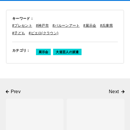
キーワード
：
#プレセント
#神戸市
#バルーンアート
#展示会
#兵庫県
#子ども
#ピエロ(クラウン)
カテゴリ
：
展示会
大道芸人の派遣