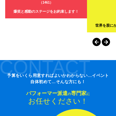
（1461）
爆笑と感動のステージをお約束します！
世界を股に
CONTACT
予算をいくら用意すればよいかわからない…イベント
自体初めて…そんな方にも！
パフォーマー派遣
専門家
の
に
お任せください！