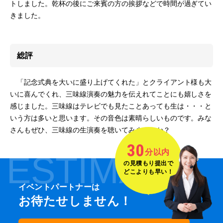
トしました。乾杯の後にご来賓の方の挨拶などで時間が過ぎてい
きました。
総評
「記念式典を大いに盛り上げてくれた」とクライアント様も大
いに喜んでくれ、三味線演奏の魅力を伝えれてことにも嬉しさを
感じました。三味線はテレビでも見たことあっても生は・・・と
いう方は多いと思います。その音色は素晴らしいものです。みな
さんもぜひ、三味線の生演奏を聴いてみませんか？
30
分以内
ESTIMATE
の見積もり提出で
どこよりも早い！
イベントパートナーは
お待たせしません！