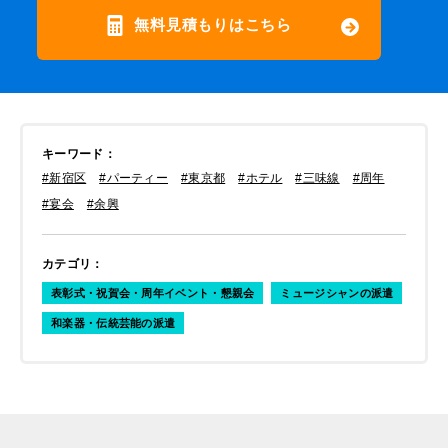
無料見積もりはこちら
キーワード
：
#新宿区
#パーティー
#東京都
#ホテル
#三味線
#周年
#宴会
#余興
カテゴリ
：
表彰式・祝賀会・周年イベント・懇親会
ミュージシャンの派遣
和楽器・伝統芸能の派遣