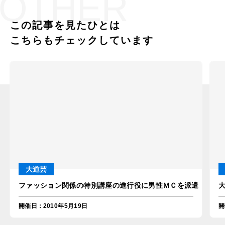
OTHER
この記事を見たひとは
こちらもチェックしています
大道芸
ファッション関係の特別講座の進行役に男性ＭＣを派遣！in東
開催日
：
2010年5月19日
開