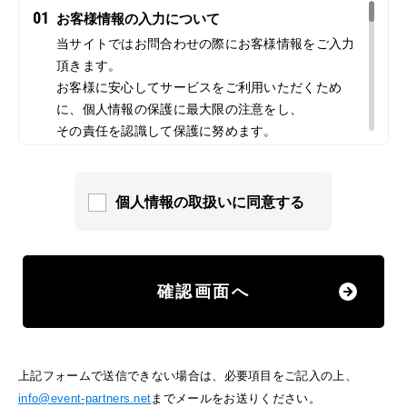
01
お客様情報の入力について
当サイトではお問合わせの際にお客様情報をご入力
頂きます。
お客様に安心してサービスをご利用いただくため
に、個人情報の保護に最大限の注意をし、
その責任を認識して保護に努めます。
02
クッキー（Cookies）について
当サイトでは、情報の収集にクッキーを使用してい
個人情報の取扱いに同意する
ます。クッキーは、お客様がサイトを訪れた際に、
コンピューター内に記録されます。ただし、記録さ
れる情報には、個人を特定するものは一切含まれま
せん。
確認画面へ
また、当サイトでは、お客様がどのようなサービス
に興味をお持ちなのか分析したり、ウェブ上での効
果的な広告の配信のためにこれらを利用させていた
上記フォームで送信できない場合は、必要項目をご記入の上、
だく場合があります。もしこうしたクッキーを利用
info@event-partners.net
までメールをお送りください。
した情報収集に抵抗をお感じでしたら、ご使用のブ