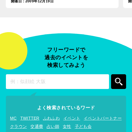
開催日
：
2009年12月19日
開
フリーワードで
過去のイベントを
検索してみよう
よく検索されているワード
MC
TWITTER
ふわふわ
イベント
イベントパートナー
クラウン
交通費
占い師
女性
子ども会