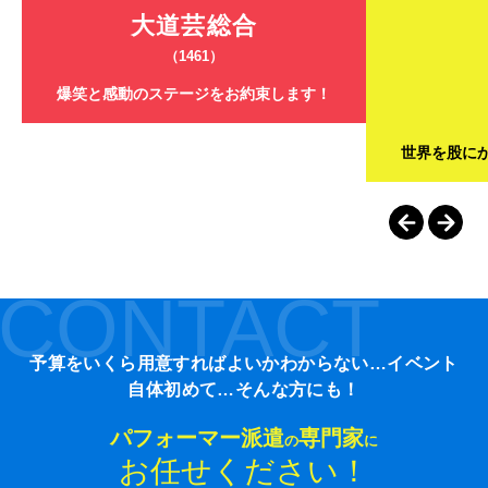
大道芸総合
（1461）
爆笑と感動のステージをお約束します！
世界を股に
CONTACT
予算をいくら用意すればよいかわからない…イベント
自体初めて…そんな方にも！
パフォーマー派遣
専門家
の
に
お任せください！