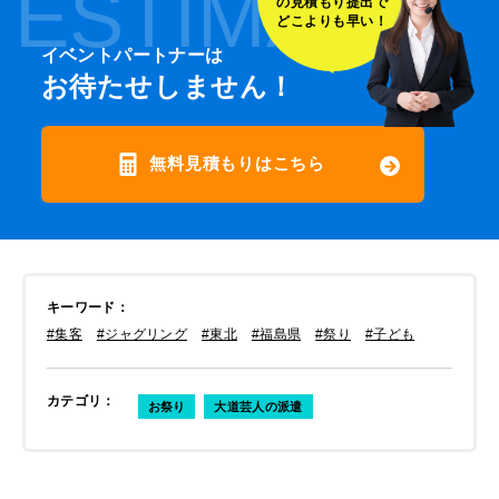
ESTIMATE
の見積もり提出で
どこよりも早い！
イベントパートナーは
お待たせしません！
無料見積もりはこちら
キーワード
：
#集客
#ジャグリング
#東北
#福島県
#祭り
#子ども
カテゴリ
：
お祭り
大道芸人の派遣