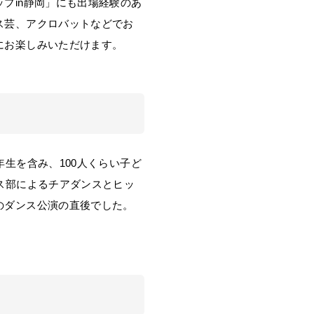
プin静岡」にも出場経験のあ
ス芸、アクロバットなどでお
にお楽しみいただけます。
生を含み、100人くらい子ど
ス部によるチアダンスとヒッ
のダンス公演の直後でした。
。