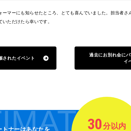
ーマーにも知らせたところ、とても喜んでいました。担当者さ
ていただけたら幸いです。
過去にお別れ会にパ
催されたイベント
イ
IMATE
30
分以内
ートナーは
あなたを