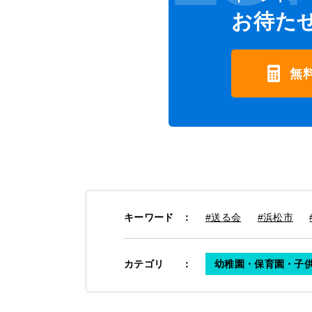
お待た
無
キーワード
：
#送る会
#浜松市
カテゴリ
：
幼稚園・保育園・子