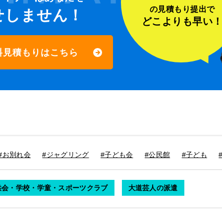
の見積もり提出で
せしません！
どこよりも早い
料見積もりはこちら
#お別れ会
#ジャグリング
#子ども会
#公民館
#子ども
供会・学校・学童・スポーツクラブ
大道芸人の派遣