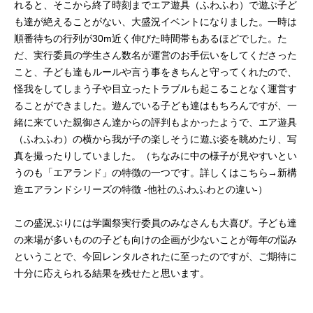
れると、そこから終了時刻までエア遊具（ふわふわ）で遊ぶ子ど
も達が絶えることがない、大盛況イベントになりました。一時は
順番待ちの行列が30m近く伸びた時間帯もあるほどでした。た
だ、実行委員の学生さん数名が運営のお手伝いをしてくださった
こと、子ども達もルールや言う事をきちんと守ってくれたので、
怪我をしてしまう子や目立ったトラブルも起こることなく運営す
ることができました。遊んでいる子ども達はもちろんですが、一
緒に来ていた親御さん達からの評判もよかったようで、エア遊具
（ふわふわ）の横から我が子の楽しそうに遊ぶ姿を眺めたり、写
真を撮ったりしていました。（ちなみに中の様子が見やすいとい
うのも「エアランド」の特徴の一つです。詳しくはこちら→新構
造エアランドシリーズの特徴 -他社のふわふわとの違い-）
この盛況ぶりには学園祭実行委員のみなさんも大喜び。子ども達
の来場が多いものの子ども向けの企画が少ないことが毎年の悩み
ということで、今回レンタルされたに至ったのですが、ご期待に
十分に応えられる結果を残せたと思います。