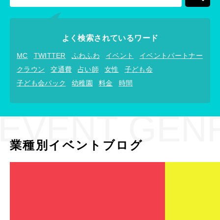
よく検索されているワード
MC
TWITTER
ふわふわ
イベント
イベントパートナー
クラウン
交通費
占い師
女性
子ども会
子ども会パック
幼稚園
料金
時間
EVENT GEN
業種別イベントブログ