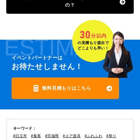
の？
30
分以内
ESTIMATE
の見積もり提出で
どこよりも早い！
イベントパートナーは
お待たせしません！
無料見積もりはこちら
キーワード
：
#日立市
#集客
#茨城県
#エア遊具
#ふわふわ
#祭り