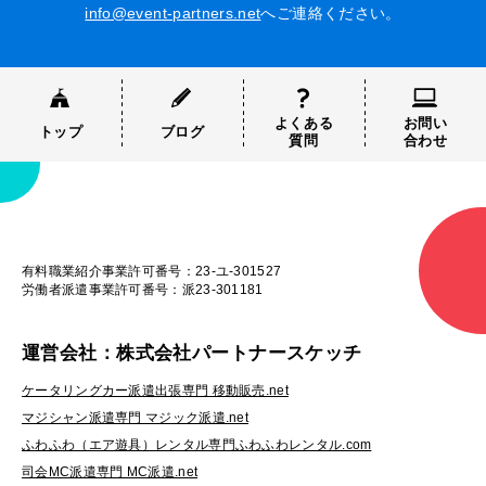
info@event-partners.net
へご連絡ください。
よくある
お問い
トップ
ブログ
質問
合わせ
有料職業紹介事業許可番号：23-ユ-301527
労働者派遣事業許可番号：派23-301181
運営会社：株式会社パートナースケッチ
ケータリングカー派遣出張専門 移動販売.net
マジシャン派遣専門 マジック派遣.net
ふわふわ（エア遊具）レンタル専門ふわふわレンタル.com
司会MC派遣専門 MC派遣.net