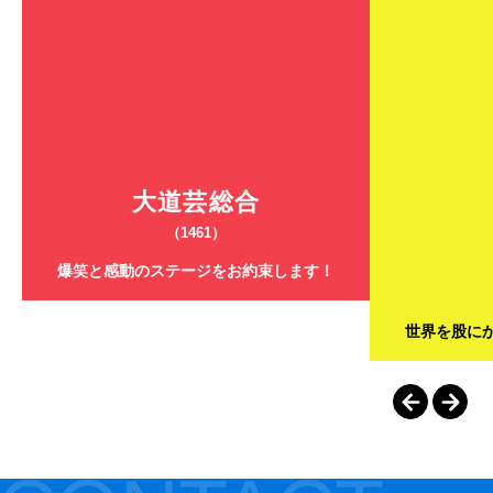
大道芸総合
（1461）
爆笑と感動のステージをお約束します！
世界を股に