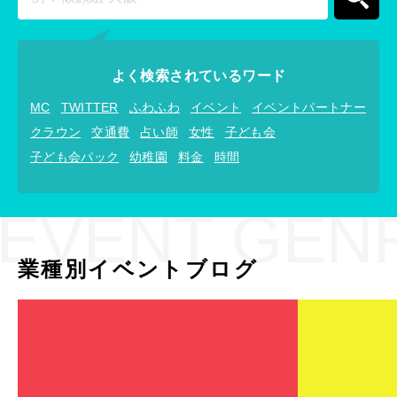
よく検索されているワード
MC
TWITTER
ふわふわ
イベント
イベントパートナー
クラウン
交通費
占い師
女性
子ども会
子ども会パック
幼稚園
料金
時間
EVENT GEN
業種別イベントブログ