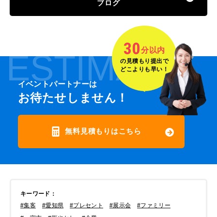
ブログ
30
分以内
ESTIMATE
の見積もり提出で
どこよりも早い！
イベントパートナーは
お待たせしません！
無料見積もりはこちら
キーワード
：
#集客
#愛知県
#プレセント
#展示会
#ファミリー