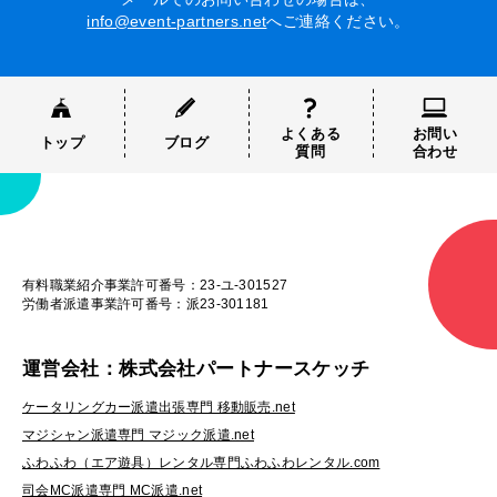
info@event-partners.net
へご連絡ください。
よくある
お問い
トップ
ブログ
質問
合わせ
有料職業紹介事業許可番号：23-ユ-301527
労働者派遣事業許可番号：派23-301181
運営会社：株式会社パートナースケッチ
ケータリングカー派遣出張専門 移動販売.net
マジシャン派遣専門 マジック派遣.net
ふわふわ（エア遊具）レンタル専門ふわふわレンタル.com
司会MC派遣専門 MC派遣.net