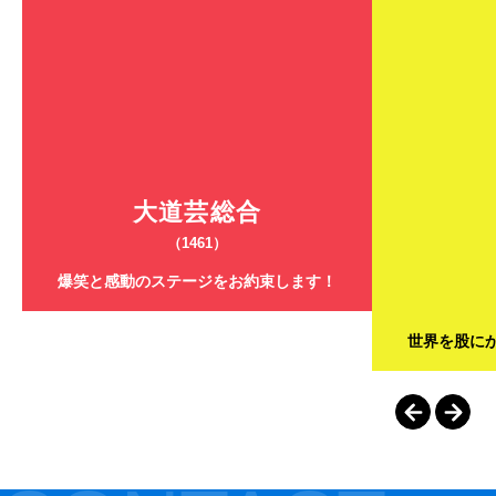
大道芸総合
（1461）
爆笑と感動のステージをお約束します！
世界を股に