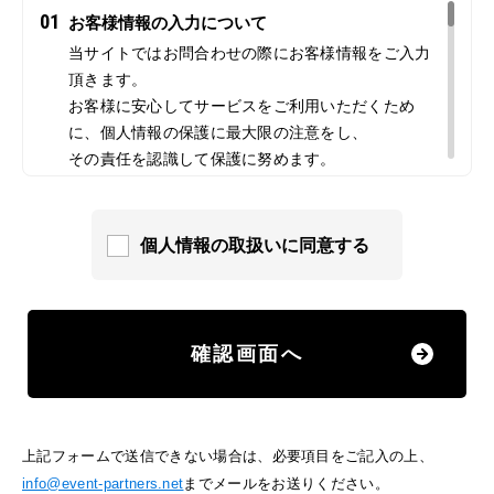
01
お客様情報の入力について
当サイトではお問合わせの際にお客様情報をご入力
頂きます。
お客様に安心してサービスをご利用いただくため
に、個人情報の保護に最大限の注意をし、
その責任を認識して保護に努めます。
02
クッキー（Cookies）について
当サイトでは、情報の収集にクッキーを使用してい
個人情報の取扱いに同意する
ます。クッキーは、お客様がサイトを訪れた際に、
コンピューター内に記録されます。ただし、記録さ
れる情報には、個人を特定するものは一切含まれま
せん。
確認画面へ
また、当サイトでは、お客様がどのようなサービス
に興味をお持ちなのか分析したり、ウェブ上での効
果的な広告の配信のためにこれらを利用させていた
上記フォームで送信できない場合は、必要項目をご記入の上、
だく場合があります。もしこうしたクッキーを利用
info@event-partners.net
までメールをお送りください。
した情報収集に抵抗をお感じでしたら、ご使用のブ