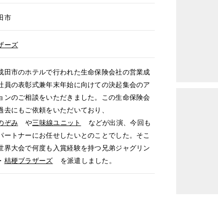
田市
ザーズ
田市のホテルで行われた生命保険会社の営業成
社員の表彰式兼年末年始に向けての決起集会のア
ョンのご相談をいただきました。この生命保険会
過去にもご依頼をいただいており、
のぞみ
や
三味線ユニット
などが出演、今回も
パートナーにお任せしたいとのことでした。そこ
世界大会で何度も入賞経験を持つ兄弟ジャグリン
・
桔梗ブラザーズ
を派遣しました。