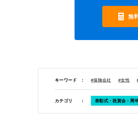
無
キーワード
：
#保険会社
#女性
カテゴリ
：
表彰式・祝賀会・周