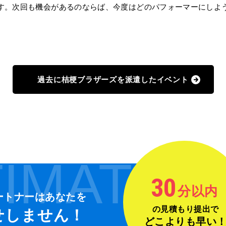
す。次回も機会があるのならば、今度はどのパフォーマーにしよ
過去に桔梗ブラザーズを派遣したイベント
IMATE
30
分以内
ートナーは
あなたを
の見積もり提出で
せしません！
どこよりも早い