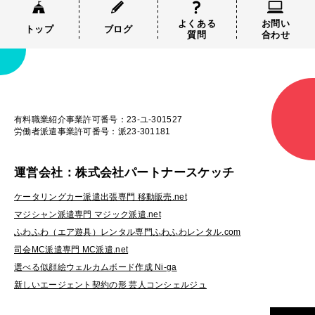
よくある
お問い
トップ
ブログ
質問
合わせ
有料職業紹介事業許可番号：23-ユ-301527
労働者派遣事業許可番号：派23-301181
運営会社：株式会社パートナースケッチ
ケータリングカー派遣出張専門 移動販売.net
マジシャン派遣専門 マジック派遣.net
ふわふわ（エア遊具）レンタル専門ふわふわレンタル.com
司会MC派遣専門 MC派遣.net
選べる似顔絵ウェルカムボード作成 Ni-ga
新しいエージェント契約の形 芸人コンシェルジュ