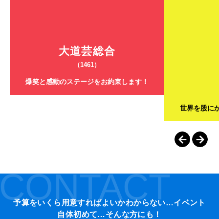
大道芸総合
（1461）
爆笑と感動のステージをお約束します！
世界を股に
CONTACT
予算をいくら用意すればよいかわからない…イベント
自体初めて…そんな方にも！