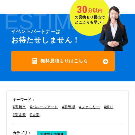
30
分以内
ESTIMATE
の見積もり提出で
どこよりも早い！
イベントパートナーは
お待たせしません！
無料見積もりはこちら
キーワード
：
#高崎市
#バルーンアート
#群馬県
#ファミリー
#祭り
#学園祭
#大学
カテゴリ
：
大道芸人の派遣