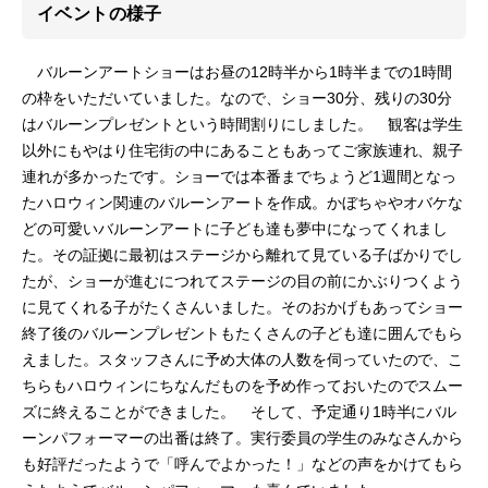
イベントの様子
バルーンアートショーはお昼の12時半から1時半までの1時間
の枠をいただいていました。なので、ショー30分、残りの30分
はバルーンプレゼントという時間割りにしました。 観客は学生
以外にもやはり住宅街の中にあることもあってご家族連れ、親子
連れが多かったです。ショーでは本番までちょうど1週間となっ
たハロウィン関連のバルーンアートを作成。かぼちゃやオバケな
どの可愛いバルーンアートに子ども達も夢中になってくれまし
た。その証拠に最初はステージから離れて見ている子ばかりでし
たが、ショーが進むにつれてステージの目の前にかぶりつくよう
に見てくれる子がたくさんいました。そのおかげもあってショー
終了後のバルーンプレゼントもたくさんの子ども達に囲んでもら
えました。スタッフさんに予め大体の人数を伺っていたので、こ
ちらもハロウィンにちなんだものを予め作っておいたのでスムー
ズに終えることができました。 そして、予定通り1時半にバル
ーンパフォーマーの出番は終了。実行委員の学生のみなさんから
も好評だったようで「呼んでよかった！」などの声をかけてもら