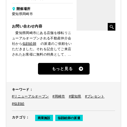
開催場所
愛知県岡崎市
お問い合わせ内容
愛知県岡崎市にある店舗を移転リニ
ューアルオープンされる不動産仲介会
社から
似顔絵師
の派遣のご依頼をい
ただきました。それを記念してご来店
されたお客様に無料の特典として、そ
の場で似顔絵を作成・プレゼントされ
たいとのことでした。
もっと見る
キーワード
：
#リニューアルオープン
#岡崎市
#愛知県
#プレセント
#似顔絵
カテゴリ
：
商業施設
似顔絵師の派遣