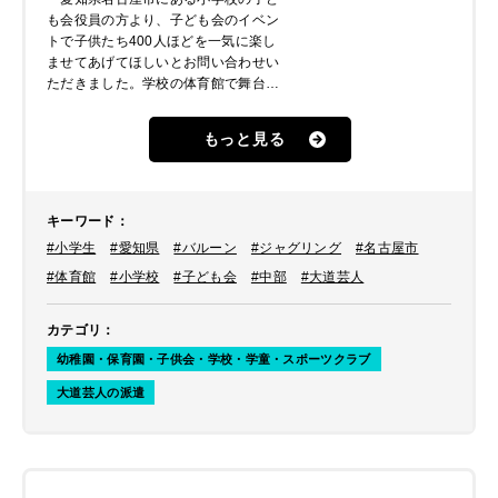
も会役員の方より、子ども会のイベン
トで子供たち400人ほどを一気に楽し
ませてあげてほしいとお問い合わせい
ただきました。学校の体育館で舞台も
あるのですが、人数が多いので遠くか
ら見ても分かりやすいネタをする大道
もっと見る
芸人を希望とのことでした。中部を中
心に活動をしている大道芸人を数名紹
介させていただき、そこから２名が選
ばれ派遣させていただく運びとなりま
キーワード
：
した。
#小学生
#愛知県
#バルーン
#ジャグリング
#名古屋市
#体育館
#小学校
#子ども会
#中部
#大道芸人
カテゴリ
：
幼稚園・保育園・子供会・学校・学童・スポーツクラブ
大道芸人の派遣