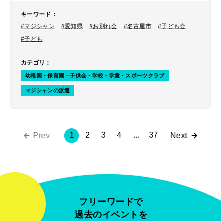
キーワード
：
#マジシャン
#愛知県
#お別れ会
#名古屋市
#子ども会
#子ども
カテゴリ
：
幼稚園・保育園・子供会・学校・学童・スポーツクラブ
マジシャンの派遣
1
2
3
4
...
37
Prev
Next
フリーワードで
過去のイベントを