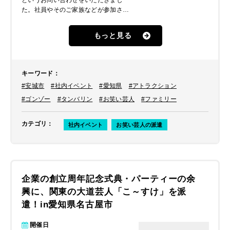
というお問い合わせをいただきまし
た。社員やそのご家族などが参加され
るイベントを企画しており、昼食時の
アトラクションとしてパフォーマンス
もっと見る
をしてほしいとのことでした。年代問
わず楽しめるエンタメを探していたと
ころ、テレビでも活躍するゴンゾーは
どうか？という意見が上がり問い合わ
キーワード
：
せでくださいました。
#安城市
#社内イベント
#愛知県
#アトラクション
#ゴンゾー
#タンバリン
#お笑い芸人
#ファミリー
カテゴリ
：
社内イベント
お笑い芸人の派遣
企業の創立周年記念式典・パーティーの余
興に、関東の大道芸人「こ～すけ」を派
遣！in愛知県名古屋市
開催日