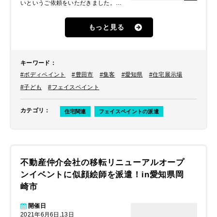
いというご依頼をいただきました。お
子様連れのご家族はもちろん、大人の
方に気軽にフェイスペイントを楽しん
もっと見る
でもらえるイベントにされたいとのこ
とでした。
キーワード
：
#ボディペイント
#豊田市
#集客
#愛知県
#住宅展示場
#子ども
#フェイスペイント
カテゴリ
：
住宅関連
フェイスペイントの派遣
不動産仲介会社の移転リニューアルオープ
ンイベントに似顔絵師を派遣！in愛知県岡
崎市
開催日
2021年6月6日,13日