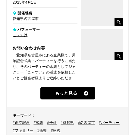
2025年4月1日
開催場所
愛知県名古屋市
パフォーマー
こ～すけ
お問い合わせ内容
愛知県名古屋市にある企業様で、周
年記念式典・パーティーを行うに当た
り、そのパーティーの余興としてジャ
グラー「こ～すけ」の派遣を依頼した
いとご担当者様よりご連絡いただきま
した。
ご担当者様が過去にどこかで「こ～
もっと見る
すけ」のパフォーマンスを見たことが
あったそうで、お近くでは無い関東か
らの派遣ですが、是非！とご指名いた
だき決定いたしました。
キーワード
：
#創立記念
#式典
#子供
#愛知県
#名古屋市
#パーティー
#ファミリー
#余興
#家族