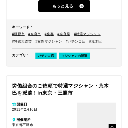
た。
もっと見る
キーワード
：
#橿原市
#奈良市
#集客
#奈良県
#特選マジシャン
#特選大道芸
#女性マジシャン
#パチンコ店
#荒木巴
カテゴリ
：
パチンコ店
マジシャンの派遣
労働組合のご依頼で特選マジシャン・荒木
巴を派遣！in東京・三鷹市
開催日
2011年2月16日
開催場所
東京都三鷹市