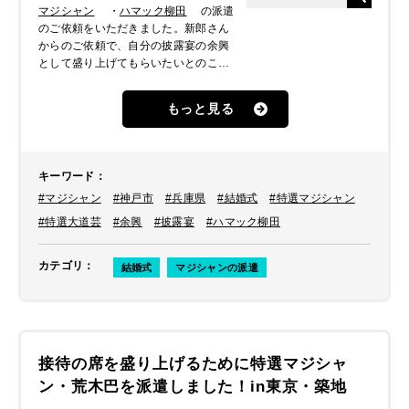
マジシャン
・
ハマック柳田
の派遣
のご依頼をいただきました。新郎さん
からのご依頼で、自分の披露宴の余興
として盛り上げてもらいたいとのこと
でした。
もっと見る
キーワード
：
#マジシャン
#神戸市
#兵庫県
#結婚式
#特選マジシャン
#特選大道芸
#余興
#披露宴
#ハマック柳田
カテゴリ
：
結婚式
マジシャンの派遣
接待の席を盛り上げるために特選マジシャ
ン・荒木巴を派遣しました！in東京・築地