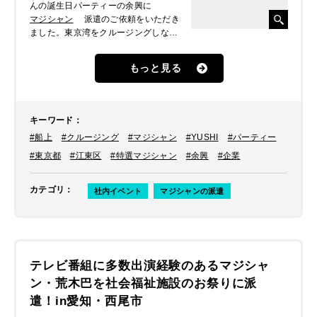
んの誕生日パーティーの余興に
マジシャン
派遣のご依頼をいただき
ました。東京湾をクルージングしなが
らという豪華なパーティーの盛り上げ
役としての出演依頼でしたので、本格
もっと見る
派マジシャン
YUSHI
をご提案したと
ころ、気に入っていただき派遣しまし
た。
キーワード
：
#船上
#クルージング
#マジシャン
#YUSHI
#パーティー
#東京都
#江東区
#特選マジシャン
#余興
#企業
カテゴリ
：
社内イベント
マジシャンの派遣
テレビ番組に多数出演経験のあるマジシャ
ン・荒木巴を社会福祉施設のお祭りに派
遣！in愛知・西尾市