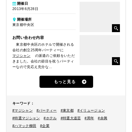
開催日
2013年6月28日
開催場所
東京都中央区
お問い合わせ内容
東京都中央区のホテルで開催される
会社の創立25周年パーティーに
マジシャン
の派遣のご依頼をいただ
きました。会社の節目を祝うパーティ
ーなので見応え充分な
イリュージョンマジック
もご覧にな
りたいとのことでしたので、テレビ番
もっと見る
組にも数多く出演する
ハマック柳田
をご提案しました。
キーワード
：
#マジシャン
#パーティー
#東京都
#イリュージョン
#特選マジシャン
#ホテル
#特選大道芸
#周年
#余興
#ハマック柳田
#企業