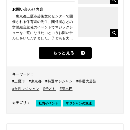
お問い合わせ内容
東京都三鷹市芸術文化センターで開
催される保育園の先生、関係者などの
労働組合主催のイベントでマジックシ
ョーをご覧になりたいというお問い合
わせをいただきました。子どもも大人
も楽しめる、驚きや笑いにあふれた時
間を過ごせれされたいとのことでし
もっと見る
た。
キーワード
：
#三鷹市
#東京都
#特選マジシャン
#特選大道芸
#女性マジシャン
#子ども
#荒木巴
カテゴリ
：
社内イベント
マジシャンの派遣