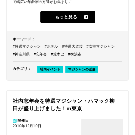
で幅広い年齢層の方達がお集まりにな
るということで、トークや進行が上手
な方をご希望されました。
もっと見る
キーワード
：
#特選マジシャン
#ホテル
#特選大道芸
#女性マジシャン
#神奈川県
#忘年会
#荒木巴
#横浜市
カテゴリ
：
社内イベント
マジシャンの派遣
社内忘年会を特選マジシャン・ハマック柳
田が盛り上げました！in東京
開催日
2010年12月10日