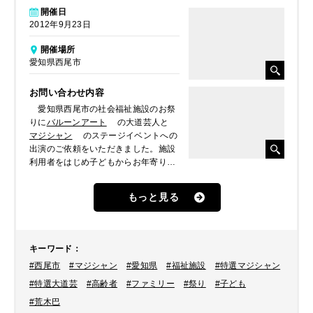
開催日
2012年9月23日
開催場所
愛知県西尾市
お問い合わせ内容
愛知県西尾市の社会福祉施設のお祭
りに
バルーンアート
の大道芸人と
マジシャン
のステージイベントへの
出演のご依頼をいただきました。施設
利用者をはじめ子どもからお年寄りま
で幅広い年齢層の方が集まるお祭りを
盛り上げてほしいとのことでした。
もっと見る
ここでは、
荒木 巴
によるマジック
ショーの様子をレポートします。
キーワード
：
#西尾市
#マジシャン
#愛知県
#福祉施設
#特選マジシャン
#特選大道芸
#高齢者
#ファミリー
#祭り
#子ども
#荒木巴