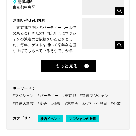
開催場所
東京都中央区
お問い合わせ内容
東京都中央区のパーティーホールで
のある会社さんの社内忘年会にマジシ
ャンの派遣のご依頼をいただきまし
た。毎年、ゲストを招いて忘年会を盛
り上げてもらっているそうで、今年は
マジシャンをお呼びしたいということ
でした。
もっと見る
キーワード
：
#マジシャン
#パーティー
#東京都
#特選マジシャン
#特選大道芸
#宴会
#余興
#忘年会
#ハマック柳田
#企業
カテゴリ
：
社内イベント
マジシャンの派遣