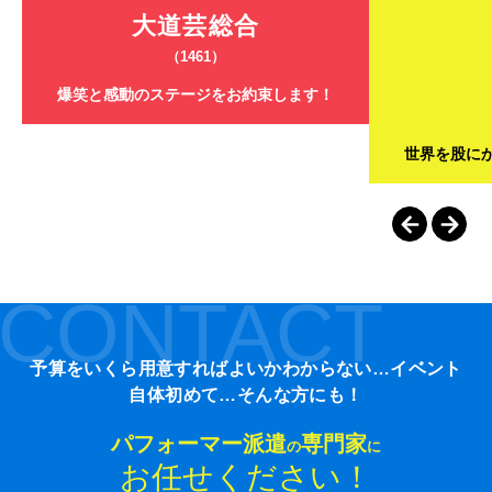
大道芸総合
（1461）
爆笑と感動のステージをお約束します！
世界を股に
CONTACT
予算をいくら用意すればよいかわからない…イベント
自体初めて…そんな方にも！
パフォーマー派遣
専門家
の
に
お任せください！