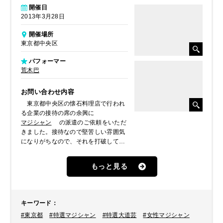
開催日
2013年3月28日
開催場所
東京都中央区
パフォーマー
荒木巴
お問い合わせ内容
東京都中央区の懐石料理店で行われ
る企業の接待の席の余興に
マジシャン
の派遣のご依頼をいただ
きました。接待なので堅苦しい雰囲気
になりがちなので、それを打破してく
れるマジシャンをとのことでしたの
で、バラエティ番組多数出演の経験の
もっと見る
ある
荒木巴
をご提案しました。
キーワード
：
#東京都
#特選マジシャン
#特選大道芸
#女性マジシャン