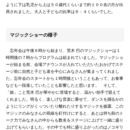
ように下は乳児から上は５０歳代くらいまで約１００名の方が出
席されました。大人と子どもの比率は６：４くらいでした。
マジックショーの様子
忘年会は午後６時から始まり、荒木 巴のマジックショーは１
時間後の７時からプログラムは組まれていました。マジックショ
ーが始まる前、会場アナウンスが入れていただいたおかげでステ
ージ前に自然と子ども達を中心にみなさんが集まってくれまし
た。忘年会のスタートから１時間後ということもあって、お食事
なども一段落していたことも影響したと思います。 そして、
「姫」こと荒木 巴が華やかに登場すると、温かい拍手で迎えて
くれました。明るく、楽しげな音楽に乗せて、ダンスを踊るかの
ようにリングがくっついたり離れたりするマジックを披露。この
マジックのみなさんの視線を釘付けにすると、あとは持ち前のト
ーク力でみなさんの中からも数名をステージに上げて一緒に盛り
上げてもらいました。その中でも特に盛り上がったのはノコギリ