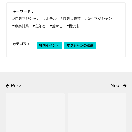
キーワード
：
#特選マジシャン
#ホテル
#特選大道芸
#女性マジシャン
#神奈川県
#忘年会
#荒木巴
#横浜市
カテゴリ
：
社内イベント
マジシャンの派遣