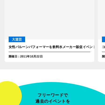
大道芸
女性バルーンパフォーマーを飲料水メーカー販促イベントに派遣
開催日
：
2011年10月22日
開
フリーワードで
過去のイベントを