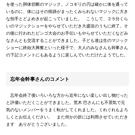
を使った胴体切断のマジック。ノコギリの刃は確かに体を通って
いるのに、体にはその痕跡がまったくみられないマジックに大き
な拍手とどよめきが起こっていました。 こうして、２５分くら
いのマジックショーをやらせていただき大盛況のうちに終了。そ
の後に行われたビンゴ大会のお手伝いもやらせていただくなどみ
なさんとも交流することができました。子ども達は生のマジック
ショーに終始大興奮といった様子で、大人のみなさんも幹事さん
の下記コメントにもあるように楽しんでいただけたようでした。
忘年会幹事さんのコメント
忘年会終了後いろいろな方から近年にない楽しい出し物だった
と評価いただくことができました。荒木 巴さんにも不景気で元
気のないメンバーをうまく転がしてくれました。くれぐれもよろ
しくとお伝えください。 また何かの折には利用させていただき
ます ありがとうございました。