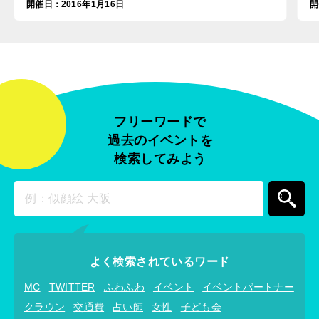
開催日
：
2016年1月16日
開
フリーワードで
過去のイベントを
検索してみよう
よく検索されているワード
MC
TWITTER
ふわふわ
イベント
イベントパートナー
クラウン
交通費
占い師
女性
子ども会