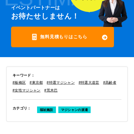
イベントパートナーは
お待たせしません！
無料見積もりはこちら
キーワード
：
#板橋区
#東京都
#特選マジシャン
#特選大道芸
#高齢者
#女性マジシャン
#荒木巴
カテゴリ
：
福祉施設
マジシャンの派遣