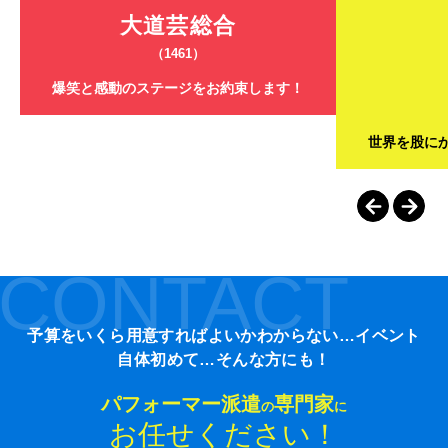
大道芸総合
（1461）
爆笑と感動のステージをお約束します！
世界を股に
CONTACT
予算をいくら用意すればよいかわからない…イベント
自体初めて…そんな方にも！
パフォーマー派遣
専門家
の
に
お任せください！