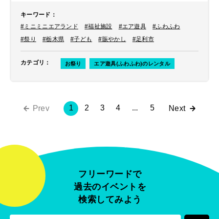
キーワード
：
#ミニミニエアランド
#福祉施設
#エア遊具
#ふわふわ
#祭り
#栃木県
#子ども
#賑やかし
#足利市
カテゴリ
：
お祭り
エア遊具(ふわふわ)のレンタル
1
2
3
4
...
5
Prev
Next
フリーワードで
過去のイベントを
検索してみよう