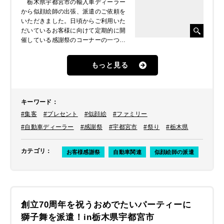
栃木県宇都宮市の輸入車ディーラー
から似顔絵師の出張、派遣のご依頼を
いただきました。日頃からご利用いた
だいているお客様に向けて定期的に開
催している感謝祭のコーナーの一つに
似顔絵を描いてもらえるコーナーを設
置したいとのことでした。
もっと見る
キーワード
：
#集客
#プレセント
#似顔絵
#ファミリー
#自動車ディーラー
#感謝祭
#宇都宮市
#祭り
#栃木県
カテゴリ
：
お客様感謝祭
自動車関連
似顔絵師の派遣
創立70周年を祝うおめでたいパーティーに
獅子舞を派遣！in栃木県宇都宮市