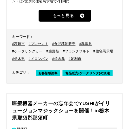
ントは2箇所の住宅展示場で2日間に渡
って開催予定で、来場者の方々にいく
つかのメニューをご提供したいとのこ
もっと見る
とでした。見学をしつつ手軽に食べて
もらえるものが良いとのことでご相談
した結果、メロンパン、焼き鳥、フラ
ンクフルトの3メニューにご決定いた
キーワード
：
だきました。
#高崎市
#プレセント
#食品移動販売
#群馬県
#ケータリングカー
#感謝祭
#フランクフルト
#住宅展示場
#栃木県
#メロンパン
#焼き鳥
#足利市
カテゴリ
：
お客様感謝祭
食品販売(ケータリング)の派遣
医療機器メーカーの忘年会でYUSHIがイリ
ュージョンマジックショーを開催！in栃木
県那須郡那須町