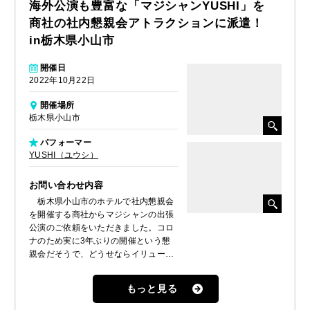
海外公演も豊富な「マジシャンYUSHI」を
商社の社内懇親会アトラクションに派遣！
in栃木県小山市
開催日
2022年10月22日
開催場所
栃木県小山市
パフォーマー
YUSHI（ユウシ）
お問い合わせ内容
栃木県小山市のホテルで社内懇親会
を開催する商社からマジシャンの出張
公演のご依頼をいただきました。コロ
ナのため実に3年ぶりの開催という懇
親会だそうで、どうせならイリュージ
ョンマジックなど派手に盛大に盛り上
げてほしいとのことでした。そこで、
もっと見る
YUSHI
をご紹介。国内でもトップク
ラスの実力を持つマジシャンを派遣さ