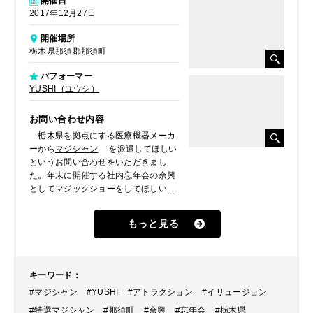
開催日
2017年12月27日
開催場所
栃木県那須郡那須町
パフォーマー
YUSHI（ユウシ）
お問い合わせ内容
栃木県を拠点にする医療機器メーカ
ーから
マジシャン
を派遣してほしい
というお問い合わせをいただきまし
た。年末に開催する社内忘年会の余興
としてマジックショーをしてほしいと
のことでした。担当者様より、盛り上
がることのできるショーにしたいとの
もっと見る
ご希望をいただきましたので、今回は
イリュージョンマジックを得意とする
本格派マジシャンの
YUSHI
をご提案
し派遣しました。
キーワード
：
#マジシャン
#YUSHI
#アトラクション
#イリュージョン
#特選マジシャン
#那須町
#余興
#忘年会
#栃木県