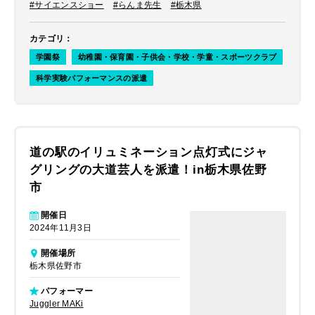
だけました。
#サイエンスショー
#らんま先生
#栃木県
カテゴリ
：
学園祭
幼稚園・保育園・子供会・学校・学童・スポーツクラブ
科学実験パフォーマンスの派遣
道の駅のイリュミネーション点灯式にジャ
グリングの大道芸人を派遣！in栃木県佐野
市
開催日
2024年11月3日
開催場所
栃木県佐野市
パフォーマー
​Juggler MAKi