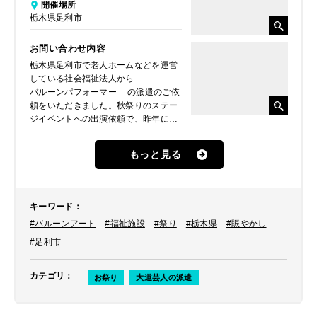
開催場所
栃木県足利市
お問い合わせ内容
栃木県足利市で老人ホームなどを運営
している社会福祉法人から
バルーンパフォーマー
の派遣のご依
頼をいただきました。秋祭りのステー
ジイベントへの出演依頼で、昨年に続
いてのお問い合わせでした。同じパフ
ォーマーに今年も盛り上げて欲しいと
もっと見る
いうことで派遣しました。
【昨年の様子はこちら！】
社会福祉法人のお祭りにてハロウィ
ンバルーンアートショーを開催！in
キーワード
：
栃木県足利市
#バルーンアート
#福祉施設
#祭り
#栃木県
#賑やかし
#足利市
カテゴリ
：
お祭り
大道芸人の派遣