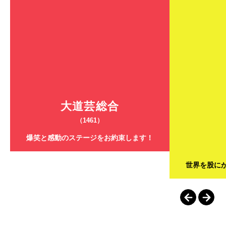
大道芸総合
（1461）
爆笑と感動のステージをお約束します！
世界を股に