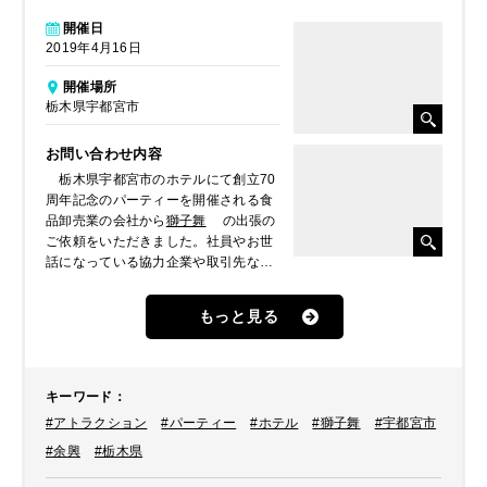
開催日
2019年4月16日
開催場所
栃木県宇都宮市
お問い合わせ内容
栃木県宇都宮市のホテルにて創立70
周年記念のパーティーを開催される食
品卸売業の会社から
獅子舞
の出張の
ご依頼をいただきました。社員やお世
話になっている協力企業や取引先など
もお招きしてのパーティーで縁起が良
い催し物、獅子舞に盛り上げてもらい
もっと見る
たいとのことでした。
キーワード
：
#アトラクション
#パーティー
#ホテル
#獅子舞
#宇都宮市
#余興
#栃木県