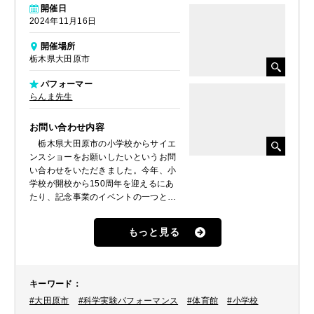
開催日
2024年11月16日
開催場所
栃木県大田原市
パフォーマー
らんま先生
お問い合わせ内容
栃木県大田原市の小学校からサイエ
ンスショーをお願いしたいというお問
い合わせをいただきました。今年、小
学校が開校から150周年を迎えるにあ
たり、記念事業のイベントの一つとし
て開催したいということでした。そこ
で、環境省にも「環境パフォーマー」
もっと見る
として認定されるなど全国各地の小学
校で多数の公演実績を持つ「らんま先
生」をご紹介しました。小学校、共に
イベントを企画しているPTAの協議の
キーワード
：
結果、「ぜひ、らんま先生に記念事業
#大田原市
#科学実験パフォーマンス
#体育館
#小学校
を盛り上げてほしい！」とと快諾いた