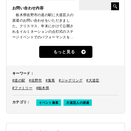
お問い合わせ内容
栃木県佐野市の道の駅に大道芸人の
派遣のお問い合わせをいただきまし
た。クリスマス、年末にかけて公開さ
れるイルミネーションの点灯式のステ
ージイベントでのパフォーマンスをと
いうご依頼でした。イベント自体は毎
年恒例で、今回は3連休の中日という
もっと見る
こともあって大勢のご来客が見込ま
れ、ぜひ盛り上げてほしいとのことで
した。
キーワード
：
#道の駅
#佐野市
#集客
#ジャグリング
#大道芸
#ファミリー
#栃木県
カテゴリ
：
イベント集客
大道芸人の派遣