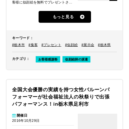
客様に似顔絵を無料でプレゼントされ
たいとのことでした。
もっと見る
キーワード
：
#栃木市
#集客
#プレセント
#似顔絵
#展示会
#栃木県
カテゴリ
：
お客様感謝祭
似顔絵師の派遣
全国大会優勝の実績を持つ女性バルーンパ
フォーマーが社会福祉法人の秋祭りで出張
パフォーマンス！in栃木県足利市
開催日
2016年10月29日