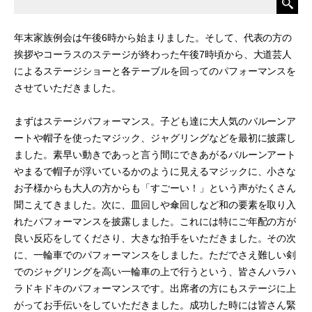
年末家族例会は午後6時から始まりました。そして、代表の方の
挨拶やコーラスのステージが終わった午後7時頃から、大道芸人
によるステージショーと各テーブルを回ってのパフォーマンスを
させていただきました。
まずはステージパフォーマンス。子ども達に大人気のバルーンア
ートや帽子を使ったマジック、ジャグリングなどを最初に披露し
ました。素早い動きであっと言う間にできあがるバルーンアート
やまるで帽子が浮いているかのように見えるマジックに、小さな
お子様からも大人の方からも「すごーい！」という声がたくさん
聞こえてきました。次に、皿回しや傘回しなど和の要素を取り入
れたパフォーマンスを披露しました。これには特にご年配の方が
良い反応をしてくださり、大きな拍手をいただきました。その次
に、一輪車でのパフォーマンスをしました。ただでさえ難しい剣
でのジャグリングを高い一輪車の上で行うという、皆さんハラハ
ラドキドキのパフォーマンスです。出席者の方にもステージに上
がってお手伝いをしていただきました。成功した時には皆さん緊