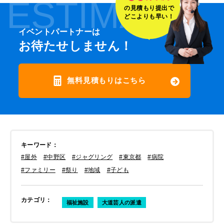
ESTIMATE
の見積もり提出で
どこよりも早い！
イベントパートナーは
お待たせしません！
無料見積もりはこちら
キーワード
：
#屋外
#中野区
#ジャグリング
#東京都
#病院
#ファミリー
#祭り
#地域
#子ども
カテゴリ
：
福祉施設
大道芸人の派遣