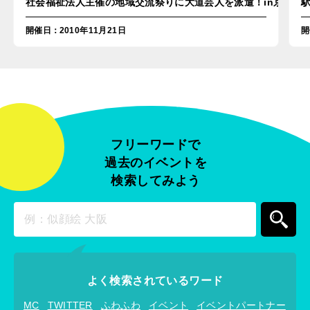
社会福祉法人主催の地域交流祭りに大道芸人を派遣！in京都
開催日
：
2010年11月21日
開
フリーワードで
過去のイベントを
検索してみよう
よく検索されているワード
MC
TWITTER
ふわふわ
イベント
イベントパートナー