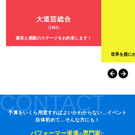
大道芸総合
（1461）
爆笑と感動のステージをお約束します！
世界を股に
CONTACT
予算をいくら用意すればよいかわからない…イベント
自体初めて…そんな方にも！
パフォーマー派遣
専門家
の
に