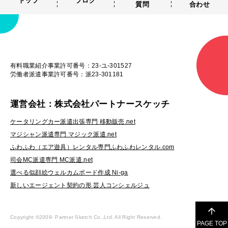
トップ
ブログ
質問
合わせ
有料職業紹介事業許可番号：23-ユ-301527
労働者派遣事業許可番号：派23-301181
運営会社：株式会社パートナースケッチ
ケータリングカー派遣出張専門 移動販売.net
マジシャン派遣専門 マジック派遣.net
ふわふわ（エア遊具）レンタル専門ふわふわレンタル.com
司会MC派遣専門 MC派遣.net
選べる似顔絵ウェルカムボード作成 Ni-ga
新しいエージェント契約の形 芸人コンシェルジュ
Copyright ©2009-
Partner Sketch Co.,Ltd. All Right Reserved.
PAGE TOP