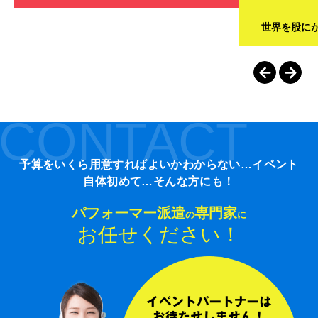
世界を股に
CONTACT
予算をいくら用意すればよいかわからない…イベント
自体初めて…そんな方にも！
パフォーマー派遣
専門家
の
に
お任せください！