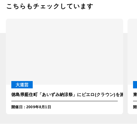
こちらもチェックしています
大道芸
徳島県藍住町「あいずみ納涼祭」にピエロ(クラウン)を派遣！
開催日
：
2009年8月1日
開