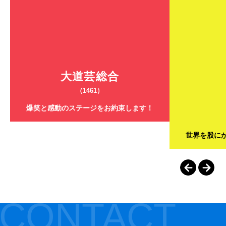
大道芸総合
（1461）
爆笑と感動のステージをお約束します！
世界を股に
CONTACT