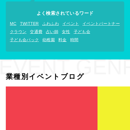
よく検索されているワード
MC
TWITTER
ふわふわ
イベント
イベントパートナー
クラウン
交通費
占い師
女性
子ども会
子ども会パック
幼稚園
料金
時間
EVENT GEN
業種別イベントブログ