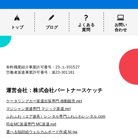
よくある
お問い
トップ
ブログ
質問
合わせ
有料職業紹介事業許可番号：23-ユ-301527
労働者派遣事業許可番号：派23-301181
運営会社：株式会社パートナースケッチ
ケータリングカー派遣出張専門 移動販売.net
マジシャン派遣専門 マジック派遣.net
ふわふわ（エア遊具）レンタル専門ふわふわレンタル.com
司会MC派遣専門 MC派遣.net
選べる似顔絵ウェルカムボード作成 Ni-ga