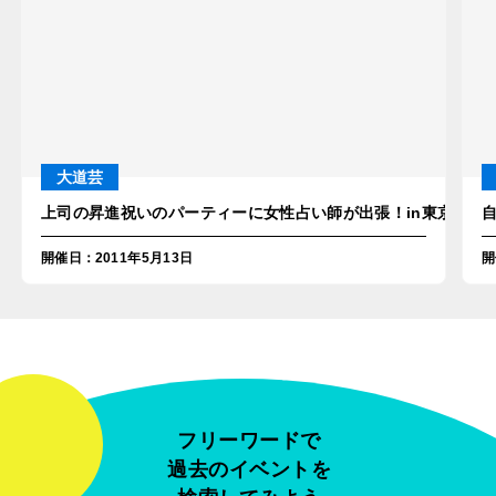
大道芸
上司の昇進祝いのパーティーに女性占い師が出張！in東京・銀
開催日
：
2011年5月13日
開
フリーワードで
過去のイベントを