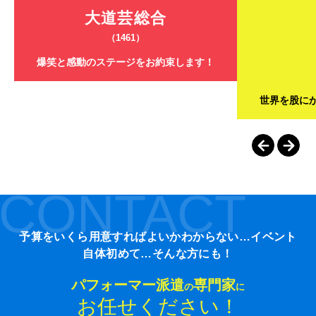
大道芸総合
（1461）
爆笑と感動のステージをお約束します！
世界を股に
CONTACT
予算をいくら用意すればよいかわからない…イベント
自体初めて…そんな方にも！
パフォーマー派遣
専門家
の
に
お任せください！