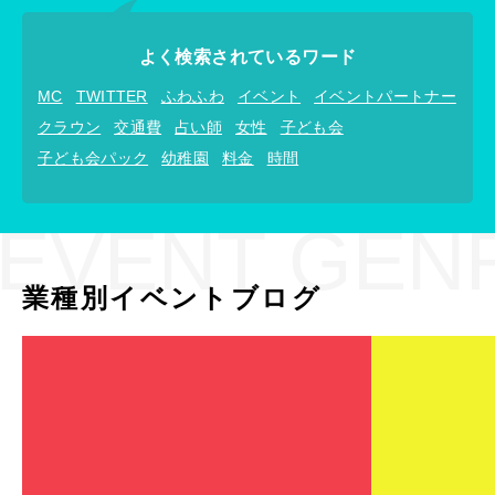
よく検索されているワード
MC
TWITTER
ふわふわ
イベント
イベントパートナー
クラウン
交通費
占い師
女性
子ども会
子ども会パック
幼稚園
料金
時間
EVENT GEN
業種別イベントブログ