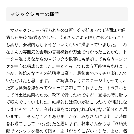
マジックショーの様子
マジックショーが行われたのは新年会が始まって1時間ほど経
過した午後7時過ぎでした。芸者さんによる踊りの後ということ
もあり、会場内もちょうどいいくらいに温まっていました。 み
なさんの雰囲気と会場の音響機器が万全でなかったことから、ト
ークを混じえながらのマジックや観客にも参加してもらうマジッ
クを中心に構成しました。中だるみしてしまう可能性もありまし
たが、終始みなさんの視聴率は高く、最後までバッチリ楽しんで
いただけたと思います。上の写真のようにステージ上がってくれ
た方も笑顔を浮かべてショーに参加してくれました。トラブルと
しては土足厳禁のため、靴下で行ったのですが、登場の時に滑っ
て転んでしまいました。結果的には笑いが起こったので問題にな
りませんでしたが、今後は気をつけなければいけない部分だと思
います。 そんなこともありましたが、みなさんには楽しい時間
をお過ごししていただけたと思います。幹事さんからは「終始笑
顔でマジックを務めて頂き、ありがとうございました。また、機