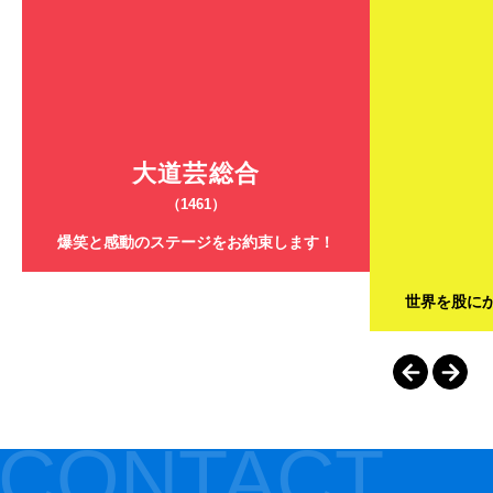
大道芸総合
（1461）
爆笑と感動のステージをお約束します！
世界を股に
CONTACT