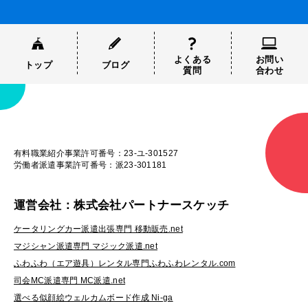
よくある
お問い
トップ
ブログ
質問
合わせ
有料職業紹介事業許可番号：23-ユ-301527
労働者派遣事業許可番号：派23-301181
運営会社：株式会社パートナースケッチ
ケータリングカー派遣出張専門 移動販売.net
マジシャン派遣専門 マジック派遣.net
ふわふわ（エア遊具）レンタル専門ふわふわレンタル.com
司会MC派遣専門 MC派遣.net
選べる似顔絵ウェルカムボード作成 Ni-ga