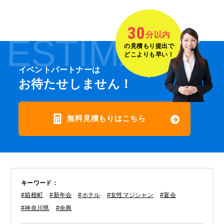
30
分以内
ESTIMATE
の見積もり提出で
どこよりも早い！
イベントパートナーは
お待たせしません！
無料見積もりはこちら
キーワード
：
#箱根町
#新年会
#ホテル
#女性マジシャン
#宴会
#神奈川県
#余興