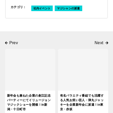
カテゴリ
：
社内イベント
マジシャンの派遣
新年会も兼ねた企業の創立記念
有名バラエティ番組でも活躍す
パーティーにてイリュージョン
る人気お笑い芸人・弾丸ジャッ
マジックショーを開催！in新
キーを企業新年会に派遣！in東
潟・十日町市
京・赤坂