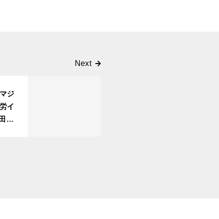
マジ
労イ
田谷