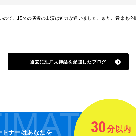
多いので、15名の演者の出演は迫力が違いました。また、音楽も今
過去に江戸太神楽を派遣したブログ
IMATE
30
分以内
ートナーは
あなたを