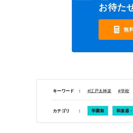
お待た
無
キーワード
：
#江戸太神楽
#学校
カテゴリ
：
学園祭
和楽器