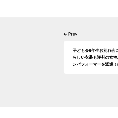
子ども会6年生お別れ会
らしい衣装も評判の女性
ンパフォーマーを派遣！i
阪・茨木市