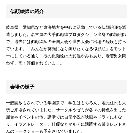
似顔絵師の紹介
岐阜県、愛知県など東海地方を中心に活動している似顔絵師を派
遣しました。名古屋の大手似顔絵プロダクション出身の似顔絵師
で、過去には似顔絵師の全国大会や世界大会に出場の経験も持っ
ています。「みんなが笑顔になり飾りたくなる似顔絵」をモット
ーにしている通り、彼の似顔絵は大変温かみもあり、老若男女問
わず、高く評価されています。
会場の様子
一般開放もされている学園祭で、学生はもちろん、地元住民も大
勢ご来場されていました。サークルやゼミが各々の特色を出した
屋台やイベントの他、講堂では自伝小説が映画やドラマにもな
り、イラストレーター、俳優などマルチに活躍する某タレントさ
んのトークショーも予定されていました。