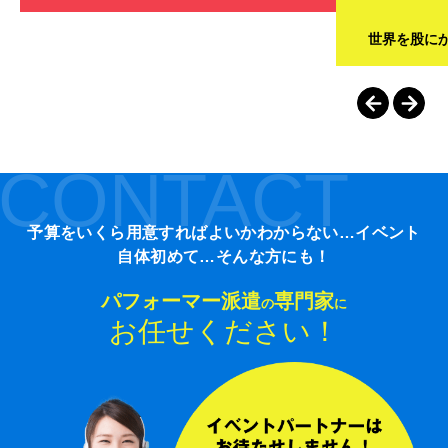
世界を股に
CONTACT
予算をいくら用意すればよいかわからない…イベント
自体初めて…そんな方にも！
パフォーマー派遣
専門家
の
に
お任せください！