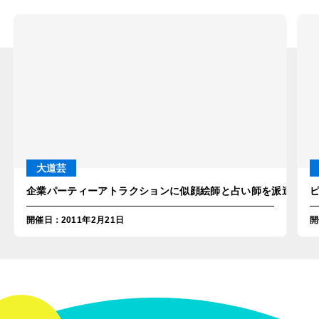
大道芸
企業パーティーアトラクションに似顔絵師と占い師を派遣！in
開催日
：
2011年2月21日
開