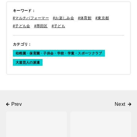
キーワード
：
#マルチパフォーマー
#お楽しみ会
#体育館
#東京都
#子ども会
#墨田区
#子ども
カテゴリ
：
幼稚園・保育園・子供会・学校・学童・スポーツクラブ
大道芸人の派遣