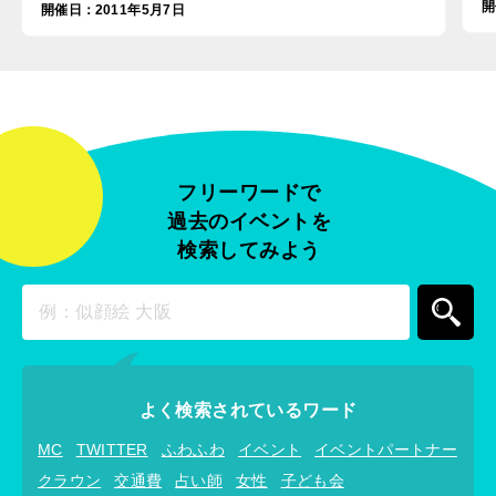
開
開催日
：
2011年5月7日
フリーワードで
過去のイベントを
検索してみよう
よく検索されているワード
MC
TWITTER
ふわふわ
イベント
イベントパートナー
クラウン
交通費
占い師
女性
子ども会