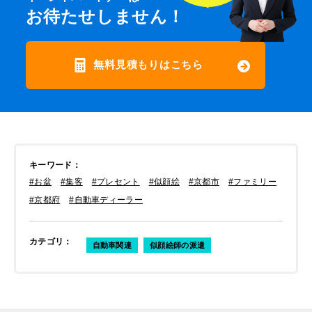
お待たせしません！
無料見積もりはこちら
キーワード
：
#お盆
#集客
#プレセント
#似顔絵
#京都市
#ファミリー
#京都府
#自動車ディーラー
カテゴリ
：
自動車関連
似顔絵師の派遣