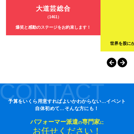
大道芸総合
（1461）
爆笑と感動のステージをお約束します！
世界を股に
CONTACT
予算をいくら用意すればよいかわからない…イベント
自体初めて…そんな方にも！
パフォーマー派遣
専門家
の
に
お任せください！