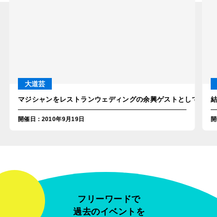
大道芸
マジシャンをレストランウェディングの余興ゲストとして派遣！
開催日
：
2010年9月19日
開
フリーワードで
過去のイベントを