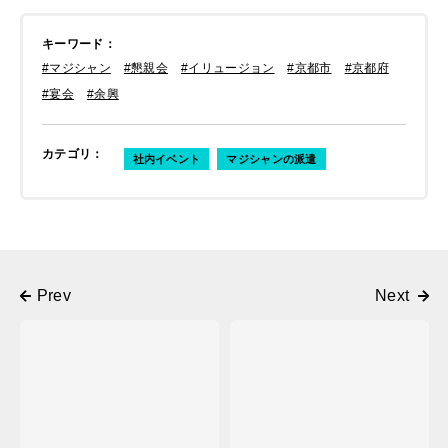
キーワード
：
#マジシャン
#懇親会
#イリュージョン
#京都市
#京都府
#宴会
#余興
カテゴリ
：
社内イベント
マジシャンの派遣