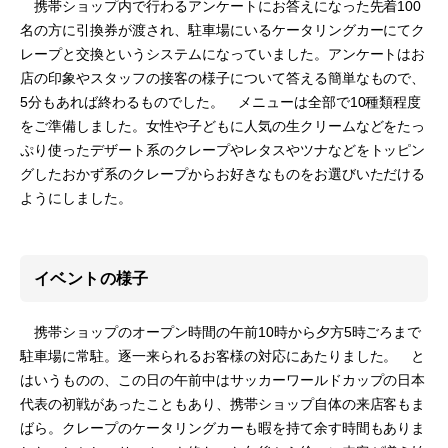
携帯ショップ内で行わるアンケートにお答えになった先着100
名の方に引換券が渡され、駐車場にいるケータリングカーにてク
レープと交換というシステムになっていました。アンケートはお
店の印象やスタッフの接客の様子について答える簡単なもので、
5分もあれば終わるものでした。 メニューは全部で10種類程度
をご準備しました。女性や子どもに人気の生クリームなどをたっ
ぷり使ったデザート系のクレープやレタスやツナなどをトッピン
グしたおかず系のクレープからお好きなものをお選びいただける
ようにしました。
イベントの様子
携帯ショップのオープン時間の午前10時から夕方5時ごろまで
駐車場に常駐。逐一来られるお客様の対応にあたりました。 と
はいうものの、この日の午前中はサッカーワールドカップの日本
代表の初戦があったこともあり、携帯ショップ自体の来店客もま
ばら。クレープのケータリングカーも暇を持て余す時間もありま