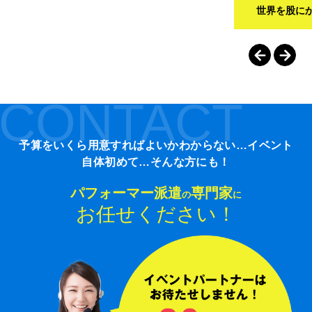
世界を股に
CONTACT
予算をいくら用意すればよいかわからない…イベント
自体初めて…そんな方にも！
パフォーマー派遣
専門家
の
に
お任せください！