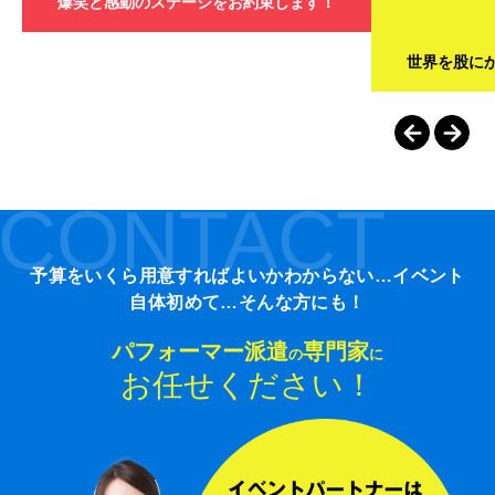
爆笑と感動のステージをお約束します！
世界を股に
CONTACT
予算をいくら用意すればよいかわからない…イベント
自体初めて…そんな方にも！
パフォーマー派遣
専門家
の
に
お任せください！