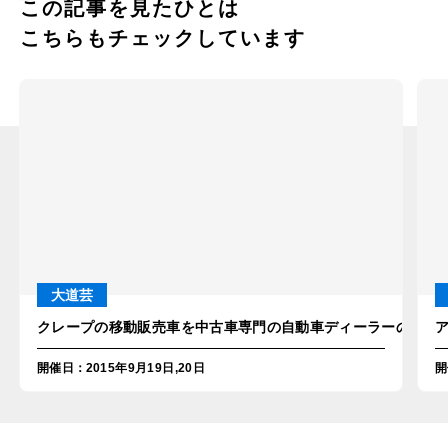
この記事を見たひとは
こちらもチェックしています
大道芸
クレープの移動販売車を中古車専門の自動車ディーラーのシルバ
開催日
：
2015年9月19日,20日
開