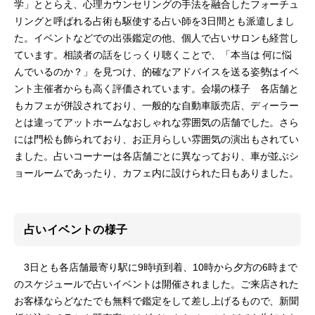
学」ととらえ、心理カウンセリングの手法を融合したフォーチュ
リングと呼ばれる占術も駆使する占い師を3日間とも派遣しまし
た。イベントなどでの出張鑑定の他、個人で占いサロンも経営し
ています。相談者の話をじっくり聴くことで、「本当は 何に悩
んでいるのか？」を見つけ、的確なアドバイスを送る姿勢はイベ
ント主催者からも高く評価されています。会場の様子 各店舗と
もカフェが併設されており、一般的な自動車販売店、ディーラー
とは違ってアットホームなおしゃれな雰囲気の店舗でした。さら
には門松も飾られており、お正月らしい雰囲気の演出もされてい
ました。占いコーナーは各店舗ごとに異なっており、車が並ぶシ
ョールームであったり、カフェ内に設けられた日もありました。
占いイベントの様子
3日とも各店舗最寄り駅に9時頃到着、10時から夕方の6時まで
のスケジュールで占いイベントは開催されました。ご来店された
お客様ならどなたでも無料で鑑定をして差し上げるもので、新聞