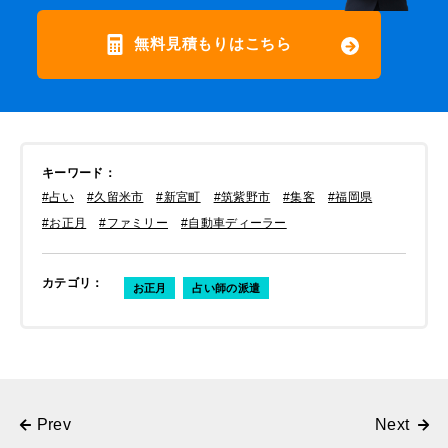
無料見積もりはこちら
キーワード
：
#占い
#久留米市
#新宮町
#筑紫野市
#集客
#福岡県
#お正月
#ファミリー
#自動車ディーラー
カテゴリ
：
お正月
占い師の派遣