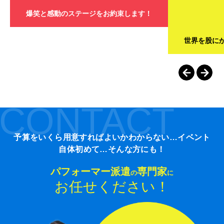
爆笑と感動のステージをお約束します！
世界を股に
CONTACT
予算をいくら用意すればよいかわからない…イベント
自体初めて…そんな方にも！
パフォーマー派遣
専門家
の
に
お任せください！