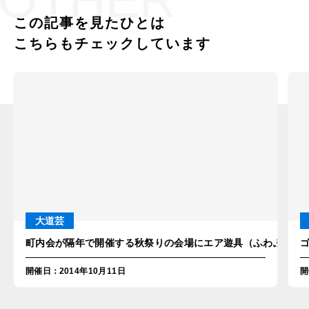
この記事を見たひとは
こちらもチェックしています
大道芸
町内会が隔年で開催する秋祭りの会場にエア遊具（ふわふわ）レ
開催日
：
2014年10月11日
開