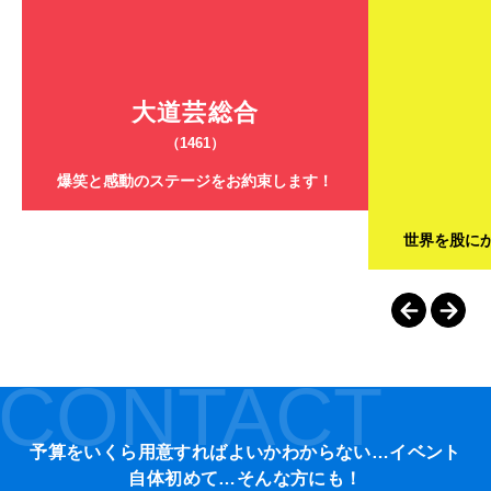
大道芸総合
（1461）
爆笑と感動のステージをお約束します！
世界を股に
CONTACT
予算をいくら用意すればよいかわからない…イベント
自体初めて…そんな方にも！