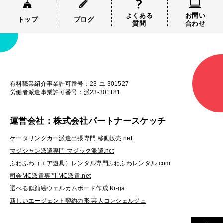
よくある
お問い
トップ
ブログ
質問
合わせ
有料職業紹介事業許可番号：23-ユ-301527
労働者派遣事業許可番号：派23-301181
運営会社：株式会社パートナースケッチ
ケータリングカー派遣出張専門 移動販売.net
マジシャン派遣専門 マジック派遣.net
ふわふわ（エア遊具）レンタル専門ふわふわレンタル.com
司会MC派遣専門 MC派遣.net
選べる似顔絵ウェルカムボード作成 Ni-ga
新しいエージェント契約の形 芸人コンシェルジュ