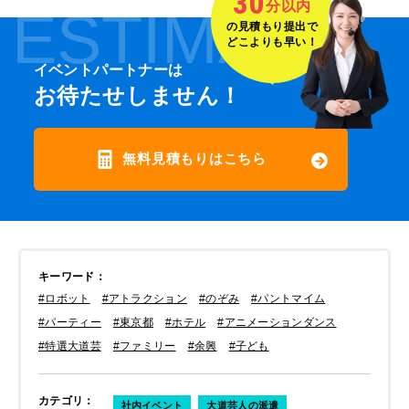
30
分以内
ESTIMATE
の見積もり提出で
どこよりも早い！
イベントパートナーは
お待たせしません！
無料見積もりはこちら
キーワード
：
#ロボット
#アトラクション
#のぞみ
#パントマイム
#パーティー
#東京都
#ホテル
#アニメーションダンス
#特選大道芸
#ファミリー
#余興
#子ども
カテゴリ
：
社内イベント
大道芸人の派遣