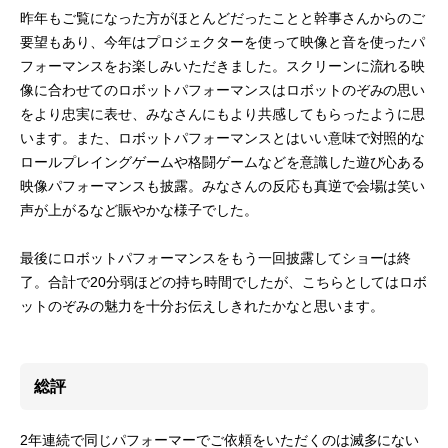
昨年もご覧になった方がほとんどだったことと幹事さんからのご
要望もあり、今年はプロジェクターを使って映像と音を使ったパ
フォーマンスをお楽しみいただきました。スクリーンに流れる映
像に合わせてのロボットパフォーマンスはロボットのぞみの思い
をより忠実に表せ、みなさんにもより共感してもらったように思
います。また、ロボットパフォーマンスとはいい意味で対照的な
ロールプレイングゲームや格闘ゲームなどを意識した遊び心ある
映像パフォーマンスも披露。みなさんの反応も真逆で会場は笑い
声が上がるなど賑やかな様子でした。
最後にロボットパフォーマンスをもう一回披露してショーは終
了。合計で20分弱ほどの持ち時間でしたが、こちらとしてはロボ
ットのぞみの魅力を十分お伝えしきれたかなと思います。
総評
2年連続で同じパフォーマーでご依頼をいただくのは滅多にない