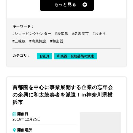
した。
もっと見る
キーワード
：
#ショッピングセンター
#愛知県
#名古屋市
#お正月
#三味線
#商業施設
#和楽器
カテゴリ
：
お正月
和楽器・伝統芸能の派遣
首都圏を中心に事業展開する企業の忘年会
の余興に和太鼓奏者を派遣！in神奈川県横
浜市
開催日
2016年12月25日
開催場所