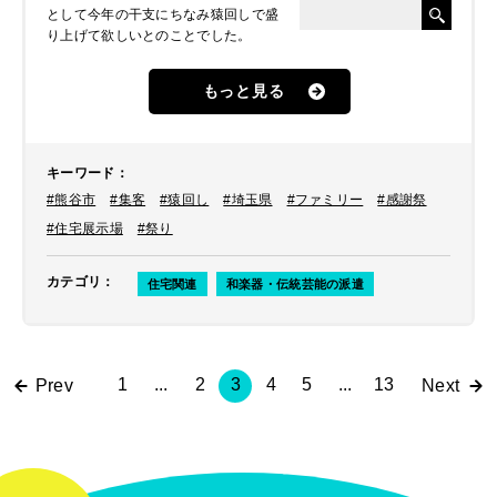
として今年の干支にちなみ猿回しで盛
り上げて欲しいとのことでした。
もっと見る
キーワード
：
#熊谷市
#集客
#猿回し
#埼玉県
#ファミリー
#感謝祭
#住宅展示場
#祭り
カテゴリ
：
住宅関連
和楽器・伝統芸能の派遣
1
...
2
3
4
5
...
13
Prev
Next