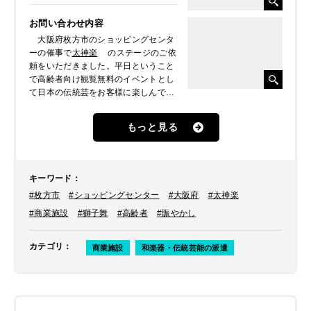
お問い合わせ内容
大阪府枚方市のショッピングセンタ
ーの催事で
太神楽
のステージのご依
頼をいただきました。平日ということ
で高齢者向け観覧無料のイベントとし
て日本の伝統芸をお客様に楽しんでも
らいたいとのことでした。
もっと見る
キーワード
：
#枚方市
#ショッピングセンター
#大阪府
#太神楽
#商業施設
#獅子舞
#高齢者
#賑やかし
カテゴリ
：
商業施設
和楽器・伝統芸能の派遣