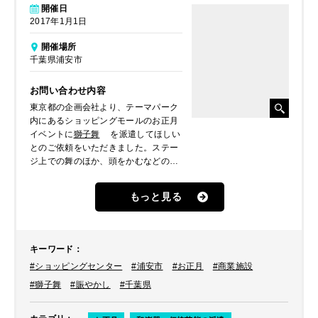
開催日
2017年1月1日
開催場所
千葉県浦安市
お問い合わせ内容
東京都の企画会社より、テーマパーク
内にあるショッピングモールのお正月
イベントに
獅子舞
を派遣してほしい
とのご依頼をいただきました。ステー
ジ上での舞のほか、頭をかむなどのお
客様との交流をメインで行なってほし
いというご要望をいただきました。
もっと見る
キーワード
：
#ショッピングセンター
#浦安市
#お正月
#商業施設
#獅子舞
#賑やかし
#千葉県