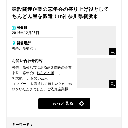
建設関連企業の忘年会の盛り上げ役として
ちんどん屋を派遣！in神奈川県横浜市
開催日
2016年12月25日
開催場所
神奈川県横浜市
お問い合わせ内容
神奈川県横浜市にある建設関係の企業
より、忘年会に
ちんどん屋
、
和太鼓
、
お笑い芸人
・
ゴンゾー
を派遣してほしいとのご依
頼をいただきました。ご依頼企業様の
法被を着て出演し、忘年会を盛り上げ
てほしいとのことでした。ここでは、
もっと見る
ちんどん屋のパフォーマンスの様子を
レポートします。
キーワード
：