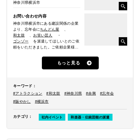
神奈川県横浜市
お問い合わせ内容
神奈川県横浜市にある建設関係の企業
より、忘年会に
ちんどん屋
、
和太鼓
、
お笑い芸人
・
ゴンゾー
を派遣してほしいとのご依
頼をいただきました。ご依頼企業様の
法被を着て出演し、忘年会を盛り上げ
てほしいとのことでした。ここでは、
もっと見る
和太鼓のパフォーマンスの様子をレポ
ートします。
キーワード
：
#アトラクション
#和太鼓
#神奈川県
#余興
#忘年会
#賑やかし
#横浜市
カテゴリ
：
社内イベント
和楽器・伝統芸能の派遣