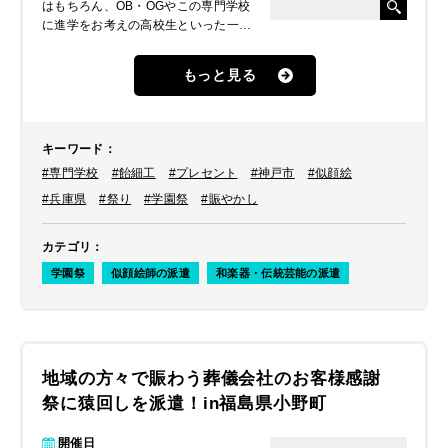
はもちろん、OB・OGやこの専門学校
に進学をお考えの高校生といった一般
の方も多くご来場されるということ
で、みなさんに楽しんでもらえる企画
もっと見る
にしたいとおっしゃられていました。
キーワード
：
#専門学校
#飴細工
#プレセント
#神戸市
#似顔絵
#兵庫県
#祭り
#学園祭
#賑やかし
カテゴリ
：
学園祭
似顔絵師の派遣
和楽器・伝統芸能の派遣
地域の方々で賑わう葬儀会社のお客様感謝
祭に猿回しを派遣！in福島県小野町
開催日