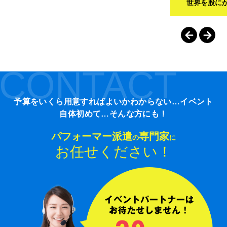
世界を股に
CONTACT
予算をいくら用意すればよいかわからない…イベント
自体初めて…そんな方にも！
パフォーマー派遣
専門家
の
に
お任せください！