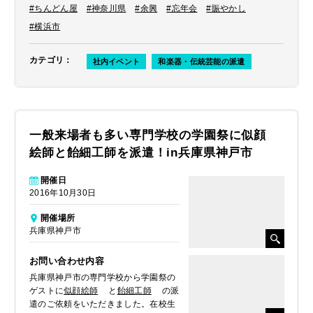
#ちんどん屋
#神奈川県
#余興
#忘年会
#賑やかし
#横浜市
カテゴリ
：
社内イベント
和楽器・伝統芸能の派遣
一般来場者も多い専門学校の学園祭に似顔
絵師と飴細工師を派遣！in兵庫県神戸市
開催日
2016年10月30日
開催場所
兵庫県神戸市
お問い合わせ内容
兵庫県神戸市の専門学校から学園祭の
ゲストに
似顔絵師
と
飴細工師
の派
遣のご依頼をいただきました。在校生