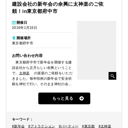
建設会社の新年会の余興に太神楽のご依
頼！in東京都府中市
開催日
2016年1月16日
開催場所
東京都府中市
お問い合わせ内容
東京都府中市で新年会を開催する建
設会社から正月らしい余興ということ
で、
太神楽
の派遣のご依頼をいただ
きました。毎年恒例の新年会で安全祈
願を神社で行い、そのまま神社の会館
で開催されるとのことでした。
もっと見る
キーワード
：
#新年会
#アトラクション
#パーティー
#東京都
#太神楽