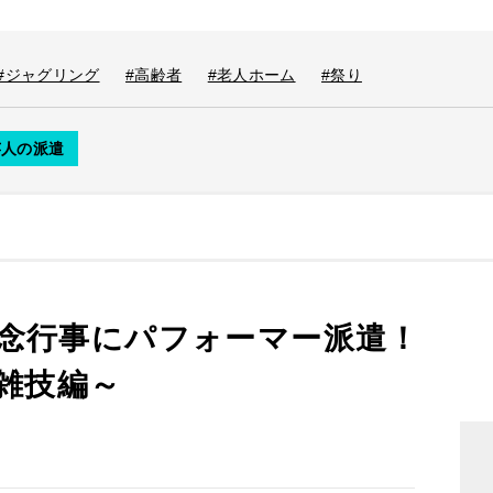
#ジャグリング
#高齢者
#老人ホーム
#祭り
芸人の派遣
念行事にパフォーマー派遣！
国雑技編～