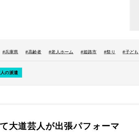
#兵庫県
#高齢者
#老人ホーム
#姫路市
#祭り
#子ども
芸人の派遣
て大道芸人が出張パフォーマ