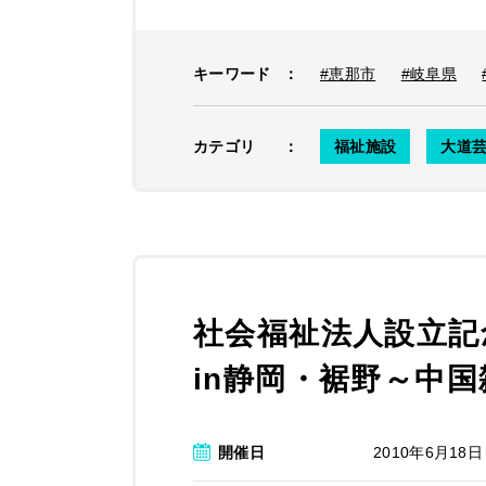
キーワード
：
#恵那市
#岐阜県
カテゴリ
：
福祉施設
大道
社会福祉法人設立記
in静岡・裾野～中
開催日
2010年6月18日