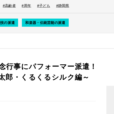
#高齢者
#周年
#子ども
#静岡県
雑技の派遣
和楽器・伝統芸能の派遣
念行事にパフォーマー派遣！
船太郎・くるくるシルク編～