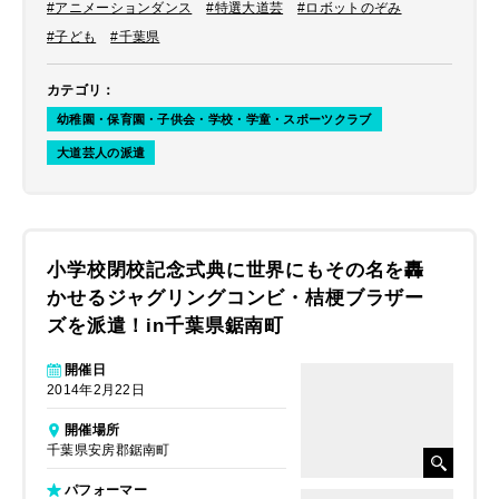
ご紹介しました。 ここでは3組の最
#アニメーションダンス
#特選大道芸
#ロボットのぞみ
後を務めた
ロボットのぞみ
のステー
#子ども
#千葉県
ジの様子をレポートします。
カテゴリ
：
幼稚園・保育園・子供会・学校・学童・スポーツクラブ
大道芸人の派遣
小学校閉校記念式典に世界にもその名を轟
かせるジャグリングコンビ・桔梗ブラザー
ズを派遣！in千葉県鋸南町
開催日
2014年2月22日
開催場所
千葉県安房郡鋸南町
パフォーマー