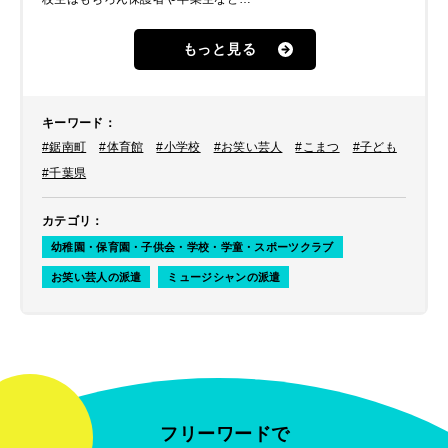
500名を超える観客が集まる式典のた
め、子どもから大人まで楽しめる時間
もっと見る
にしたいとのことでした。担当者さん
とご相談の結果、
お笑い芸人
の
こまつ
、
ジャグリング
の
桔梗ブラザーズ
、
キーワード
：
アニメーションダンス
・
#鋸南町
#体育館
#小学校
#お笑い芸人
#こまつ
#子ども
パントマイム
の
ロボットのぞみ
を
ご紹介しました。 ここではトップバ
#千葉県
ッターとして登場した
こまつ
のステ
ージの様子をレポートします。
カテゴリ
：
幼稚園・保育園・子供会・学校・学童・スポーツクラブ
お笑い芸人の派遣
ミュージシャンの派遣
フリーワードで