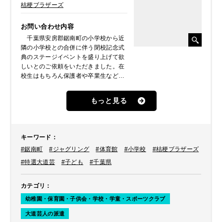
桔梗ブラザーズ
お問い合わせ内容
千葉県安房郡鋸南町の小学校から近
隣の小学校との合併に伴う閉校記念式
典のステージイベントを盛り上げて欲
しいとのご依頼をいただきました。在
校生はもちろん保護者や卒業生など
500名を超える観客が集まる式典のた
め、子どもから大人まで楽しめる時間
もっと見る
にしたいとのことでした。担当者さん
とご相談の結果、
お笑い芸人
の
こまつ
、
ジャグリング
の
桔梗ブラザーズ
、
キーワード
：
アニメーションダンス
・
#鋸南町
#ジャグリング
#体育館
#小学校
#桔梗ブラザーズ
パントマイム
の
ロボットのぞみ
を
ご紹介しました。 ここではこまつに
#特選大道芸
#子ども
#千葉県
続いて登場した
桔梗ブラザーズ
のス
テージの様子をレポートします。
カテゴリ
：
幼稚園・保育園・子供会・学校・学童・スポーツクラブ
大道芸人の派遣