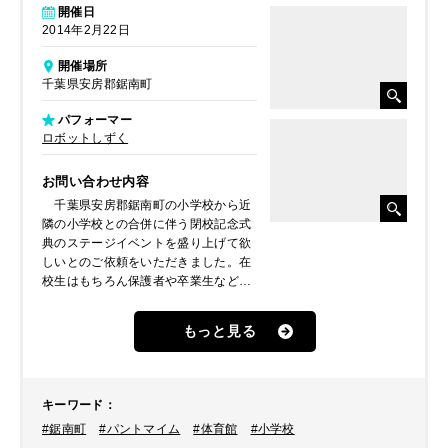
開催日
2014年2月22日
開催場所
千葉県安房郡鋸南町
パフォーマー
ロボットしずく
お問い合わせ内容
千葉県安房郡鋸南町の小学校から近
隣の小学校との合併に伴う閉校記念式
典のステージイベントを盛り上げて欲
しいとのご依頼をいただきました。在
校生はもちろん保護者や卒業生など
500名を超える観客が集まる式典のた
め、子どもから大人まで楽しめる時間
もっと見る
にしたいとのことでした。担当者さん
とご相談の結果、
お笑い芸人
の
こまつ
、
ジャグリング
の
桔梗ブラザーズ
、
キーワード
：
アニメーションダンス
・
#鋸南町
#パントマイム
#体育館
#小学校
パントマイム
の
ロボットのぞみ
を