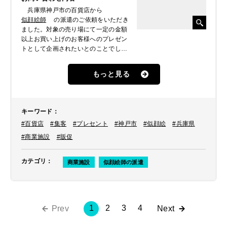
兵庫県神戸市の百貨店から
似顔絵師
の派遣のご依頼をいただき
ました。対象の売り場にて一定の金額
以上お買い上げのお客様へのプレゼン
トとして企画されたいとのことでし
た。
もっと見る
キーワード
：
#百貨店
#集客
#プレセント
#神戸市
#似顔絵
#兵庫県
#商業施設
#販促
カテゴリ
：
商業施設
似顔絵師の派遣
1
2
3
4
Prev
Next