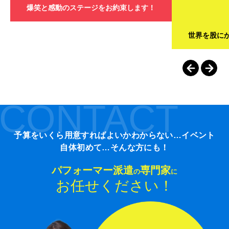
爆笑と感動のステージをお約束します！
世界を股に
CONTACT
予算をいくら用意すればよいかわからない…イベント
自体初めて…そんな方にも！
パフォーマー派遣
専門家
の
に
お任せください！