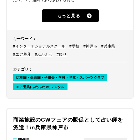
たり、エア遊具（ふわふわ）を貸し出
しできる業者を探していたところイベ
ントパートナーに行き着いたとのこと
もっと見る
でした。スクールに在籍する児童だけ
でなく、近隣にお住まいの子ども達に
も楽しんでもらえるふわふわをレンタ
ルしたいとのことでした。
キーワード
：
#インターナショナルスクール
#学校
#神戸市
#兵庫県
#エア遊具
#ふわふわ
#祭り
カテゴリ
：
幼稚園・保育園・子供会・学校・学童・スポーツクラブ
エア遊具(ふわふわ)のレンタル
商業施設のGWフェアの販促として占い師を
派遣！in兵庫県神戸市