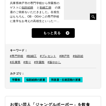
兵庫県神戸市の専門学校から学園祭の
ゲストに
似顔絵師
と
飴細工師
の派
遣のご依頼をいただきました。在校生
はもちろん、OB・OGやこの専門学校
に進学をお考えの高校生といった一般
の方も多くご来場されるということ
で、みなさんに楽しんでもらえる企画
もっと見る
にしたいとおっしゃられていました。
キーワード
：
#専門学校
#飴細工
#プレセント
#神戸市
#似顔絵
#兵庫県
#祭り
#学園祭
#賑やかし
カテゴリ
：
学園祭
似顔絵師の派遣
和楽器・伝統芸能の派遣
お笑い芸人「ジャングルボーボー」を飲食