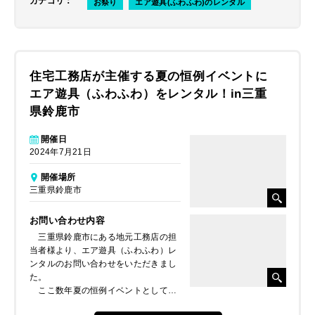
カテゴリ
：
お祭り
エア遊具(ふわふわ)のレンタル
だくことで決定しました。
住宅工務店が主催する夏の恒例イベントに
エア遊具（ふわふわ）をレンタル！in三重
県鈴鹿市
開催日
2024年7月21日
開催場所
三重県鈴鹿市
お問い合わせ内容
三重県鈴鹿市にある地元工務店の担
当者様より、エア遊具（ふわふわ）レ
ンタルのお問い合わせをいただきまし
た。
ここ数年夏の恒例イベントとしてい
るお祭り会場に、今年は、来場する子