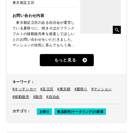
東京都足立区
お問い合わせ内容
東京都足立区のある自治会が運営し
ている夏祭りに、焼きそばかフランク
フルトの移動販売車を派遣してほしい
とのお問い合わせをいただきました。
マンションの住民に喜んでもらう為に
毎年行われている小さなイベントのひ
とつで、今年は弊社にご相談くださっ
もっと見る
たとのことでした。
キーワード
：
#キッチンカー
#足立区
#東京都
#夏祭り
#マンション
#移動販売
#販売
#自治会
カテゴリ
：
お祭り
食品販売(ケータリング)の派遣