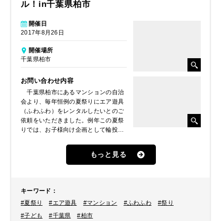
ル！in千葉県柏市
開催日
2017年8月26日
開催場所
千葉県柏市
お問い合わせ内容
千葉県柏市にあるマンションの自治
会より、毎年恒例の夏祭りにエア遊具
（ふわふわ）をレンタルしたいとのご
依頼をいただきました。例年この夏祭
りでは、お子様向け企画として輪投げ
や射的などの屋台を運営していたそう
ですが、マンネリ化してきたため新し
もっと見る
いものを取り入れたいと思い探してい
たところ、エア遊具（ふわふわ）を見
つけられたとのことでした。
キーワード
：
#夏祭り
#エア遊具
#マンション
#ふわふわ
#祭り
#子ども
#千葉県
#柏市