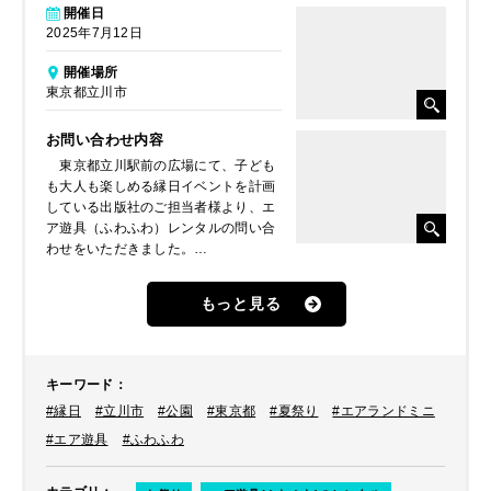
開催日
2025年7月12日
開催場所
東京都立川市
お問い合わせ内容
東京都立川駅前の広場にて、子ども
も大人も楽しめる縁日イベントを計画
している出版社のご担当者様より、エ
ア遊具（ふわふわ）レンタルの問い合
わせをいただきました。
当社イベントパートナーのHP（ブロ
グ）を見ていただいたとのことで、今
もっと見る
年1月に「味の素スタジアム」に設置
したエアランドシリーズからエアラン
ドミニ（恐竜のマスコットキャラクタ
ー付き）が良いのでは？と気になって
キーワード
：
問い合わせに至ったとのことでした。
#縁日
#立川市
#公園
#東京都
#夏祭り
#エアランドミニ
大人数が遊べる存在感抜群のオープン
ランドシリーズも興味を持たれていま
#エア遊具
#ふわふわ
したが、設置場所や予算の関係上「エ
アランドミニ」のレンタルをしていた