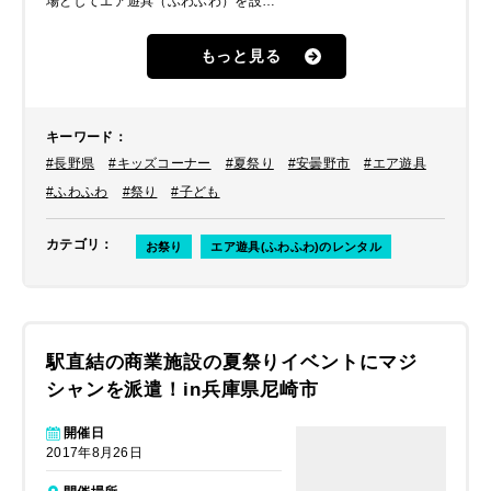
場としてエア遊具（ふわふわ）を設置
して楽しく過ごしてもらえるようにし
たいとのことでした。
もっと見る
キーワード
：
#長野県
#キッズコーナー
#夏祭り
#安曇野市
#エア遊具
#ふわふわ
#祭り
#子ども
カテゴリ
：
お祭り
エア遊具(ふわふわ)のレンタル
駅直結の商業施設の夏祭りイベントにマジ
シャンを派遣！in兵庫県尼崎市
開催日
2017年8月26日