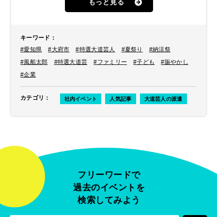
もっと見る
ので、
風船太郎
をご提案、派遣しま
した。
キーワード
：
#愛知県
#大府市
#特選大道芸人
#夏祭り
#納涼祭
#風船太郎
#特選大道芸
#ファミリー
#子ども
#賑やかし
#企業
カテゴリ
：
社内イベント
人気記事
大道芸人の派遣
フリーワードで
過去のイベントを
検索してみよう