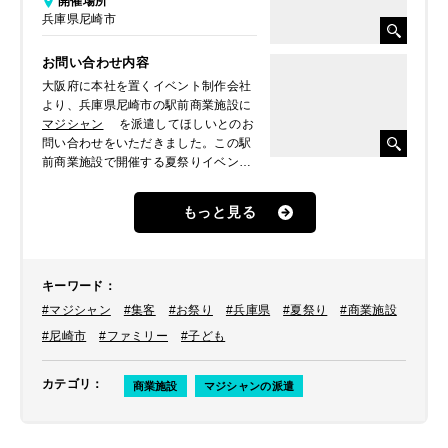
開催場所
兵庫県尼崎市
お問い合わせ内容
大阪府に本社を置くイベント制作会社
より、兵庫県尼崎市の駅前商業施設に
マジシャン
を派遣してほしいとのお
問い合わせをいただきました。この駅
前商業施設で開催する夏祭りイベント
の際に、来場された方に向けてマジッ
クを披露して楽しませてほしいとのこ
もっと見る
とでした。
キーワード
：
#マジシャン
#集客
#お祭り
#兵庫県
#夏祭り
#商業施設
#尼崎市
#ファミリー
#子ども
カテゴリ
：
商業施設
マジシャンの派遣