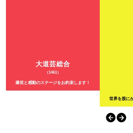
大道芸総合
（1461）
爆笑と感動のステージをお約束します！
世界を股に