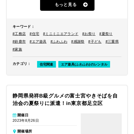
どもたちのためにエア遊具（ふわふ
もっと見る
わ）を設置してはどうか？と検討して
いるとのことでした。
キーワード
：
#工務店
#住宅
#ミニミニエアランド
#お祭り
#夏祭り
#鈴鹿市
#エア遊具
#ふわふわ
#感謝祭
#子ども
#三重県
#家族
カテゴリ
：
住宅関連
エア遊具(ふわふわ)のレンタル
静岡県発祥B級グルメの富士宮やきそばを自
治会の夏祭りに派遣！in東京都足立区
開催日
2023年8月26日
開催場所