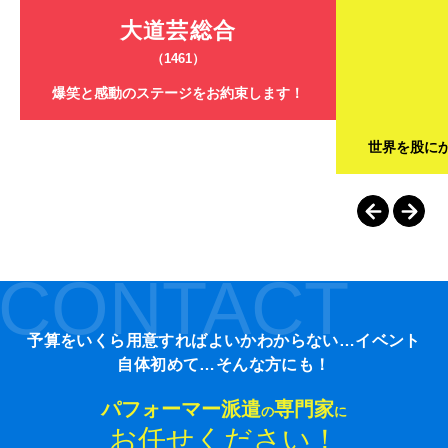
大道芸総合
（1461）
爆笑と感動のステージをお約束します！
世界を股に
CONTACT
予算をいくら用意すればよいかわからない…イベント
自体初めて…そんな方にも！
パフォーマー派遣
専門家
の
に
お任せください！