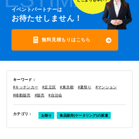
どこよりも早い！
イベントパートナーは
お待たせしません！
無料見積もりはこちら
キーワード
：
#キッチンカー
#足立区
#東京都
#夏祭り
#マンション
#移動販売
#販売
#自治会
カテゴリ
：
お祭り
食品販売(ケータリング)の派遣