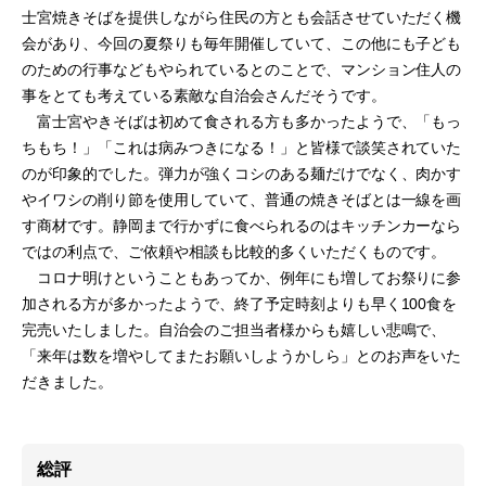
士宮焼きそばを提供しながら住民の方とも会話させていただく機
会があり、今回の夏祭りも毎年開催していて、この他にも子ども
のための行事などもやられているとのことで、マンション住人の
事をとても考えている素敵な自治会さんだそうです。
富士宮やきそばは初めて食される方も多かったようで、「もっ
ちもち！」「これは病みつきになる！」と皆様で談笑されていた
のが印象的でした。弾力が強くコシのある麺だけでなく、肉かす
やイワシの削り節を使用していて、普通の焼きそばとは一線を画
す商材です。静岡まで行かずに食べられるのはキッチンカーなら
ではの利点で、ご依頼や相談も比較的多くいただくものです。
コロナ明けということもあってか、例年にも増してお祭りに参
加される方が多かったようで、終了予定時刻よりも早く100食を
完売いたしました。自治会のご担当者様からも嬉しい悲鳴で、
「来年は数を増やしてまたお願いしようかしら」とのお声をいた
だきました。
総評