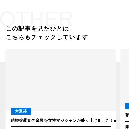
OTHER
この記事を見たひとは
こちらもチェックしています
大道芸
結婚披露宴の余興を女性マジシャンが盛り上げました！in東京
開