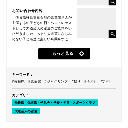
お問い合わせ内容
佐賀県杵島郡白石町の児童館さんが
主催するの子どもの日イベントのゲス
トとして大道芸人の派遣のご依頼をい
ただきました。あまり大道芸になじみ
のない子ども達に楽しい時間をすごし
てもらいたいとのことでした。
もっと見る
キーワード
：
#佐賀県
#児童館
#ジャグリング
#祭り
#子ども
#九州
カテゴリ
：
幼稚園・保育園・子供会・学校・学童・スポーツクラブ
大道芸人の派遣