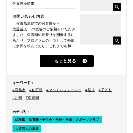
佐賀県鹿島市
お問い合わせ内容
佐賀県鹿島市の保育園から
大道芸人
の派遣のご依頼をいただき
ました。保育園の夏祭りを開催するに
あたり、プログラムの一つとして外部
に余興を頼んでおり、これまでも和太
鼓演奏などを開催したことがあるそう
で、今年は大道芸人に楽しませてもら
もっと見る
いたいとのことでした。
キーワード
：
#鹿島市
#佐賀県
#マルチパフォーマー
#祭り
#子ども
#九州
#保育園
カテゴリ
：
幼稚園・保育園・子供会・学校・学童・スポーツクラブ
大道芸人の派遣