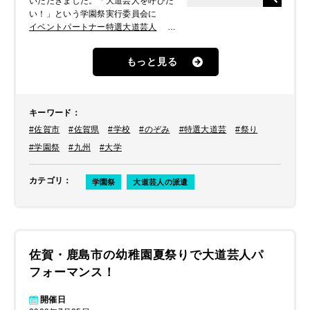
いただきました。「大道芸人を呼びた
い！」という学園祭実行委員会に
イベントパートナー特選大道芸人
の
ページをご覧いただき、ロボットのぞ
みをご希望されました。
もっと見る
キーワード
：
#佐賀市
#佐賀県
#学校
#のぞみ
#特選大道芸
#祭り
#学園祭
#九州
#大学
カテゴリ
：
学園祭
大道芸人の派遣
佐賀・鹿島市の幼稚園夏祭りで大道芸人パ
フォーマンス！
開催日