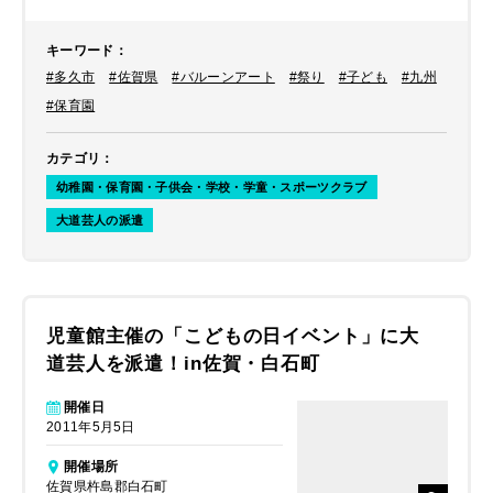
キーワード
：
#多久市
#佐賀県
#バルーンアート
#祭り
#子ども
#九州
#保育園
カテゴリ
：
幼稚園・保育園・子供会・学校・学童・スポーツクラブ
大道芸人の派遣
児童館主催の「こどもの日イベント」に大
道芸人を派遣！in佐賀・白石町
開催日
2011年5月5日
開催場所
佐賀県杵島郡白石町