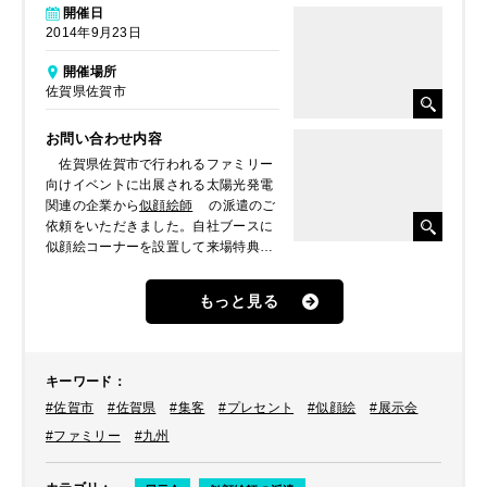
開催日
2014年9月23日
開催場所
佐賀県佐賀市
お問い合わせ内容
佐賀県佐賀市で行われるファミリー
向けイベントに出展される太陽光発電
関連の企業から
似顔絵師
の派遣のご
依頼をいただきました。自社ブースに
似顔絵コーナーを設置して来場特典と
してプレゼントされたいとのことでし
た。
もっと見る
キーワード
：
#佐賀市
#佐賀県
#集客
#プレセント
#似顔絵
#展示会
#ファミリー
#九州