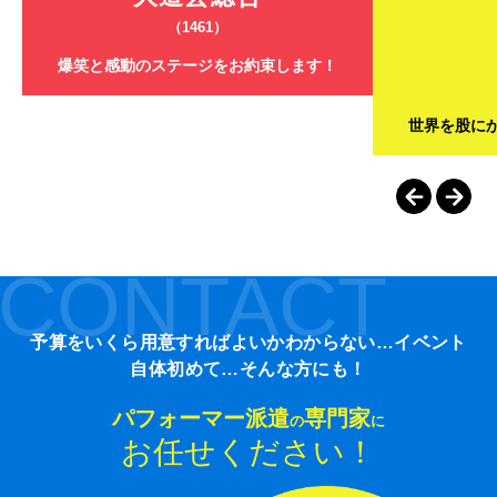
（1461）
爆笑と感動のステージをお約束します！
世界を股に
CONTACT
予算をいくら用意すればよいかわからない…イベント
自体初めて…そんな方にも！
パフォーマー派遣
専門家
の
に
お任せください！