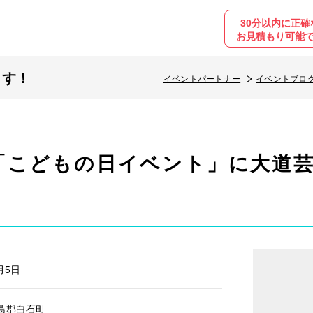
30分以内に正確
お見積もり可能
ます！
イベントパートナー
イベントブロ
「こどもの日イベント」に大道芸
月5日
島郡白石町