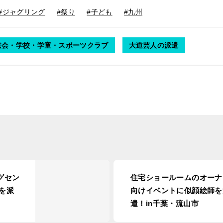
#ジャグリング
#祭り
#子ども
#九州
供会・学校・学童・スポーツクラブ
大道芸人の派遣
グセン
住宅ショールームのオーナ
を派
向けイベントに似顔絵師を
遣！in千葉・流山市