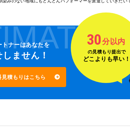
馴染みのない地域にもどんどんパフォーマーを派遣していきたい
IMATE
30
分以内
ートナーは
あなたを
の見積もり提出で
せしません！
どこよりも早い
料見積もりはこちら