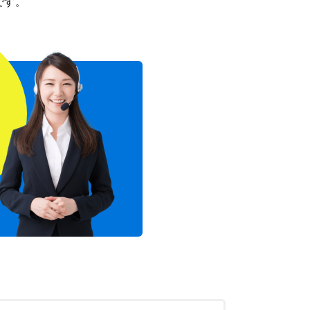
です。
！