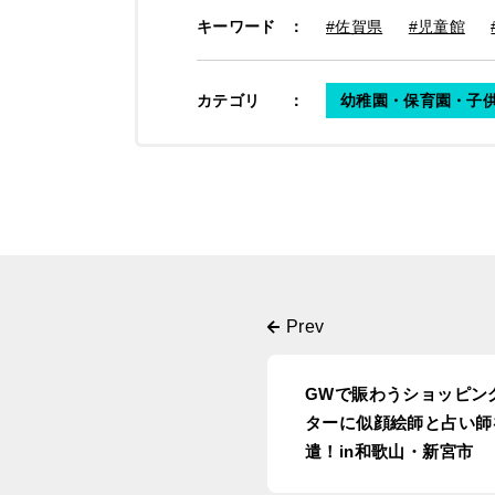
キーワード
：
#佐賀県
#児童館
カテゴリ
：
幼稚園・保育園・子
GWで賑わうショッピン
ターに似顔絵師と占い師
遣！in和歌山・新宮市