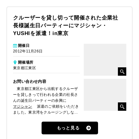
クルーザーを貸し切って開催された企業社
長様誕生日パーティーにマジシャン・
YUSHIを派遣！in東京
開催日
2012年11月26日
開催場所
東京都江東区
お問い合わせ内容
東京都江東区から出航するクルーザ
ーを貸しきって行われる企業の社長さ
んの誕生日パーティーの余興に
マジシャン
派遣のご依頼をいただき
ました。東京湾をクルージングしなが
らという豪華なパーティーの盛り上げ
役としての出演依頼でしたので、本格
もっと見る
派マジシャン
YUSHI
をご提案したと
ころ、気に入っていただき派遣しまし