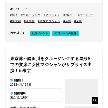
た。
キーワード
：
#船上
#クルージング
#マジシャン
#YUSHI
#パーティー
#東京都
#江東区
#特選マジシャン
#余興
#企業
カテゴリ
：
社内イベント
マジシャンの派遣
東京湾～隅田川をクルージングする屋形船
での宴席に女性マジシャンがサプライズ出
演！in東京
開催日
2012年8月19日
開催場所
東京都品川区