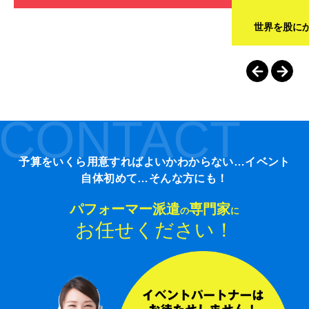
世界を股に
CONTACT
予算をいくら用意すればよいかわからない…イベント
自体初めて…そんな方にも！
パフォーマー派遣
専門家
の
に
お任せください！