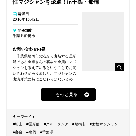
性マジシャンを派遣！in千葉・船橋
開催日
2010年10月2日
開催場所
千葉県船橋市
お問い合わせ内容
千葉県船橋市の港から出航する屋形
船である企業さんの宴会の余興にマジ
シャンを考えているということでお問
い合わせがありました。マジシャンの
出演形式に特にこだわりはないとのこ
とで、屋形船の設備を確認して、こち
らでオススメの内容で提案して欲しい
もっと見る
とのことでした。
キーワード
：
#船上
#屋形船
#クルージング
#船橋市
#女性マジシャン
#宴会
#余興
#千葉県