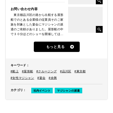
お問い合わせ内容
東京都品川区の港から出航する屋形
船でのとある企業様の従業員そのご家
族を対象とした宴会にマジシャンの派
遣のご依頼がありました。屋形船の中
で３０分ほどのショーを開催してほし
いとのことでした。
もっと見る
キーワード
：
#船上
#屋形船
#クルージング
#品川区
#東京都
#女性マジシャン
#宴会
#余興
カテゴリ
：
社内イベント
マジシャンの派遣