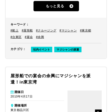
うことで、マジシャンをオススメさせ
もっと見る
ていただきました。
キーワード
：
#船上
#屋形船
#クルージング
#マジシャン
#東京都
#台東区
#宴会
#余興
カテゴリ
：
社内イベント
マジシャンの派遣
屋形船での宴会の余興にマジシャンを派
遣！in東京湾
開催日
2010年4月17日
開催場所
東京都品川区