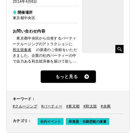
2014年4月6日
開催場所
東京都中央区
お問い合わせ内容
東京都中央区から出発するパーティ
ークルージングのアトラクションに
和太鼓奏者
の派遣のご依頼をいただ
きました。企業の社内パーティーの中
で迫力ある和太鼓演奏を届けて欲しい
とのことでした。
もっと見る
キーワード
：
#クルージング
#パーティー
#東京都
#和太鼓
#余興
カテゴリ
：
社内イベント
和楽器・伝統芸能の派遣