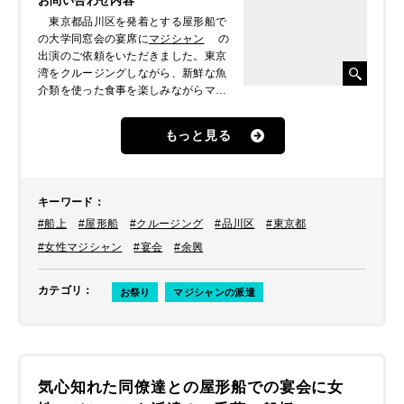
お問い合わせ内容
東京都品川区を発着とする屋形船で
の大学同窓会の宴席に
マジシャン
の
出演のご依頼をいただきました。東京
湾をクルージングしながら、新鮮な魚
介類を使った食事を楽しみながらマジ
ックでも楽しめたらとのことでした。
もっと見る
キーワード
：
#船上
#屋形船
#クルージング
#品川区
#東京都
#女性マジシャン
#宴会
#余興
カテゴリ
：
お祭り
マジシャンの派遣
気心知れた同僚達との屋形船での宴会に女